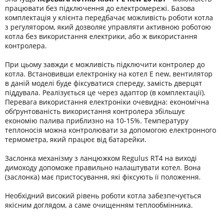
працювати без підключення до електромережі. Базова
комплектація у клієнта передбачає можливість роботи котла
з регулятором, який дозволяє управляти активною роботою
котла без використання електрики, або ж використання
контролера.
При цьому завжди є можливість підключити контролер до
котла. Встановивши електроніку на котел Е new, вентилятор
в даній моделі буде фіксуватися спереду, замість дверцят
піддувала. Реалізується це через адаптор (в комплектації).
Перевага використання електроніки очевидна: економічна
обґрунтованість використання контролера збільшує
економію палива приблизно на 10-15%. Температуру
теплоносія можна контролювати за допомогою електронного
термометра, який працює від батарейки.
Заслонка механізму з ланцюжком Regulus RT4 на виході
димоходу допоможе правильно налаштувати котел. Вона
(заслонка) має пристосування, які фіксують її положення.
Необхідний високий рівень роботи котла забезпечується
якісним доглядом, а саме очищенням теплообмінника.