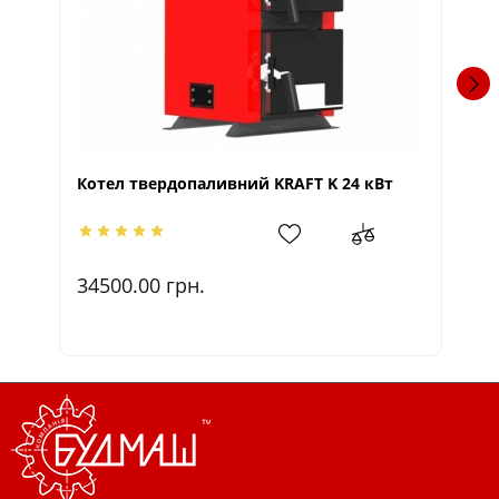
Котел твердопаливний KRAFT K 24 кВт
Ко
34500.00
грн.
2