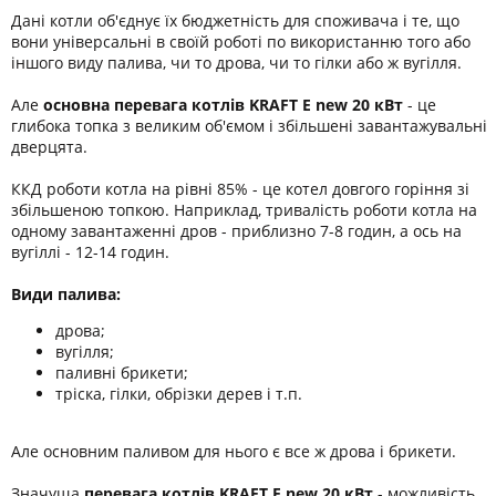
Дані котли об'єднує їх бюджетність для споживача і те, що
вони універсальні в своїй роботі по використанню того або
іншого виду палива, чи то дрова, чи то гілки або ж вугілля.
Але
основна перевага котлів KRAFT E new 20 кВт
- це
глибока топка з великим об'ємом і збільшені завантажувальні
дверцята.
ККД роботи котла на рівні 85% - це котел довгого горіння зі
збільшеною топкою. Наприклад, тривалість роботи котла на
одному завантаженні дров - приблизно 7-8 годин, а ось на
вугіллі - 12-14 годин.
Види палива:
дрова;
вугілля;
паливні брикети;
тріска, гілки, обрізки дерев і т.п.
Але основним паливом для нього є все ж дрова і брикети.
Значуща
перевага котлів KRAFT E new 20 кВт
- можливість