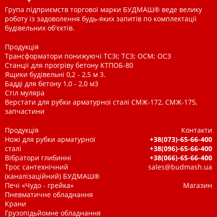
Група підприємств торгової марки БУДМАШ® веде велику
роботу із задоволення будь-яких запитів по комплектації
будівельних об'єктів.
Продукція
Трансформатори понижуючі ТСЗІ; ТСЗ; ОСМ; ОСЗ
Станції для прогріву бетону КТПОБ-80
Ящики будівельні 0,2 - 2,5 м 3.
Бадді для бетону 1,0 - 2,0 м3
Стіл муляра
Верстати для рубки арматурної сталі СМЖ-172, СМЖ-175,
запчастини
Продукція
Контакти
Ножі для рубки арматурної
+38(073)-65-66-400
сталі
+38(096)-65-66-400
Вібратори глибинні
+38(066)-65-66-400
Трос сантехнічний
sales@budmash.ua
(каналізаційний) БУДМАШ®
Печі «Чудо - грейка»
Магазин
Пневматичне обладнання
Крани
Грузопідьйомне обладнання