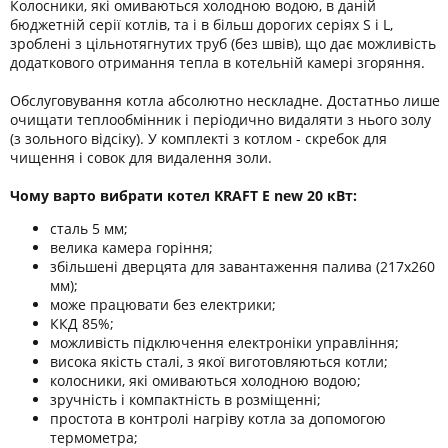
Колосники, які омиваються холодною водою, в даній
бюджетній серії котлів, та і в більш дорогих серіях S і L,
зроблені з цільнотягнутих труб (без швів), що дає можливість
додаткового отримання тепла в котельній камері згоряння.
Обслуговування котла абсолютно нескладне. Достатньо лише
очищати теплообмінник і періодично видаляти з нього золу
(з зольного відсіку). У комплекті з котлом - скребок для
чищення і совок для видалення золи.
Чому варто вибрати котел KRAFT E new 20 кВт:
сталь 5 мм;
велика камера горіння;
збільшені дверцята для завантаження палива (217х260
мм);
може працювати без електрики;
ККД 85%;
можливість підключення електроніки управління;
висока якість сталі, з якої виготовляються котли;
колосники, які омиваються холодною водою;
зручність і компактність в розміщенні;
простота в контролі нагріву котла за допомогою
термометра;