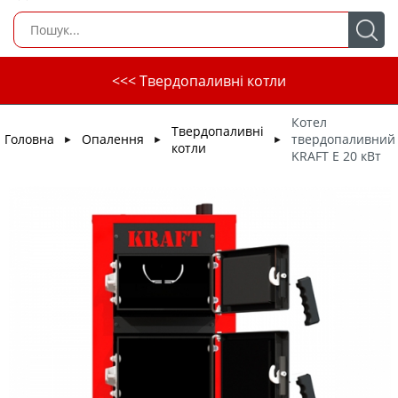
<<< Твердопаливні котли
Котел
Твердопаливні
Головна
Опалення
твердопаливний
►
►
►
котли
KRAFT E 20 кВт