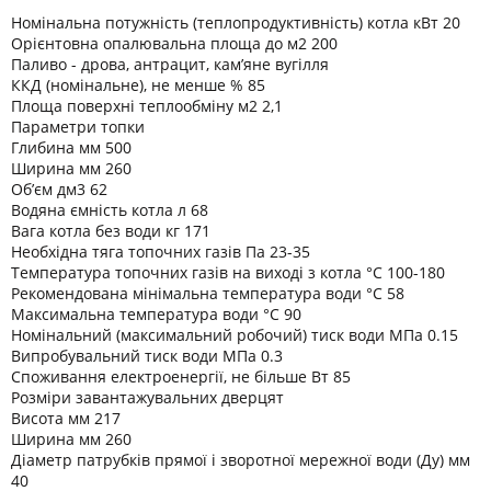
Номінальна потужність (теплопродуктивність) котла кВт 20
Орієнтовна опалювальна площа до м2 200
Паливо - дрова, антрацит, кам’яне вугілля
ККД (номінальне), не менше % 85
Площа поверхні теплообміну м2 2,1
Параметри топки
Глибина мм 500
Ширина мм 260
Об’єм дм3 62
Водяна ємність котла л 68
Вага котла без води кг 171
Необхідна тяга топочних газів Па 23-35
Температура топочних газів на виході з котла °C 100-180
Рекомендована мінімальна температура води °C 58
Максимальна температура води °C 90
Номінальний (максимальний робочий) тиск води МПа 0.15
Випробувальний тиск води МПа 0.3
Споживання електроенергії, не більше Вт 85
Розміри завантажувальних дверцят
Висота мм 217
Ширина мм 260
Діаметр патрубків прямої і зворотної мережної води (Ду) мм
40