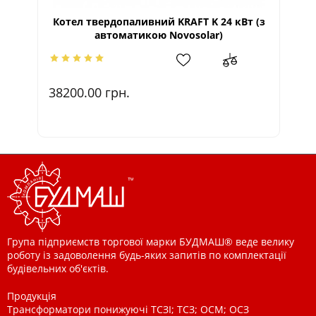
Котел твердопаливний KRAFT K 24 кВт (з
Ко
автоматикою Novosolar)
38200.00
грн.
3
Група підприємств торгової марки БУДМАШ® веде велику
роботу із задоволення будь-яких запитів по комплектації
будівельних об'єктів.
Продукція
Трансформатори понижуючі ТСЗІ; ТСЗ; ОСМ; ОСЗ