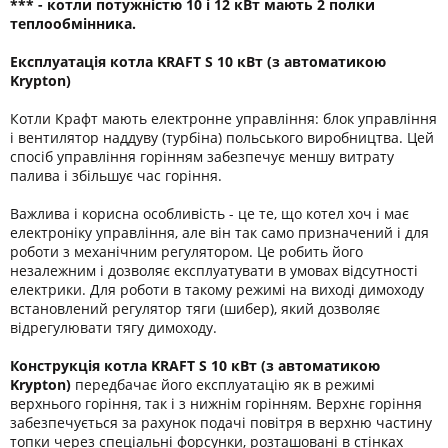
*** - котли потужністю 10 і 12 кВт мають 2 полки
теплообмінника.
Експлуатація котла
KRAFT S 10 кВт (з автоматикою
Krypton)
Котли Крафт мають електронне управління: блок управління
і вентилятор наддуву (турбіна) польського виробництва. Цей
спосіб управління горінням забезпечує меншу витрату
палива і збільшує час горіння.
Важлива і корисна особливість - це те, що котел хоч і має
електроніку управління, але він так само призначений і для
роботи з механічним регулятором. Це робить його
незалежним і дозволяє експлуатувати в умовах відсутності
електрики. Для роботи в такому режимі на виході димоходу
встановлений регулятор тяги (шибер), який дозволяє
відрегулювати тягу димоходу.
Конструкція котла KRAFT S 10 кВт (з автоматикою
Krypton)
передбачає його експлуатацію як в режимі
верхнього горіння, так і з нижнім горінням. Верхнє горіння
забезпечується за рахунок подачі повітря в верхню частину
топки через спеціальні форсунки, розташовані в стінках