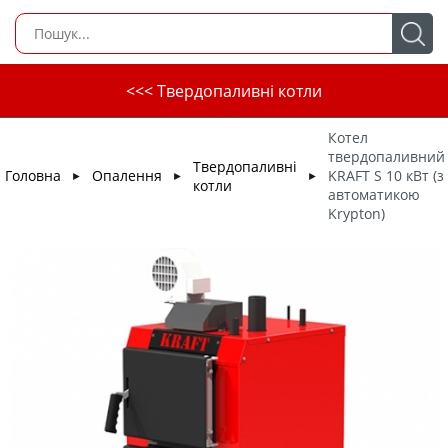
<<< Твердопаливні котли
Котел
твердопаливний
Твердопаливні
Головна
Опалення
KRAFT S 10 кВт (з
►
►
►
котли
автоматикою
Krypton)