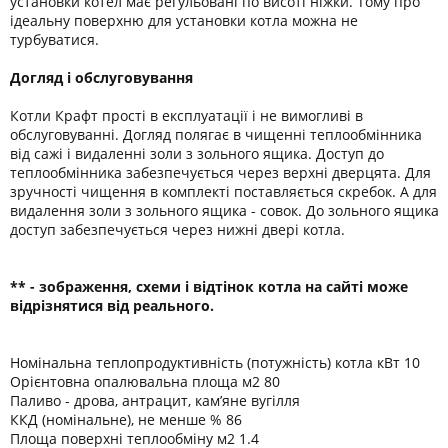
установки котел має регульовані по висоті ніжки. Тому про
ідеальну поверхню для установки котла можна не
турбуватися.
Догляд і обслуговування
Котли Крафт прості в експлуатації і не вимогливі в
обслуговуванні. Догляд полягає в чищенні теплообмінника
від сажі і видаленні золи з зольного ящика. Доступ до
теплообмінника забезпечується через верхні дверцята. Для
зручності чищення в комплекті поставляється скребок. А для
видалення золи з зольного ящика - совок. До зольного ящика
доступ забезпечується через нижні двері котла.
** - зображення, схеми і відтінок котла на сайті може
відрізнятися від реального.
Номінальна теплопродуктивність (потужність) котла кВт 10
Орієнтовна опалювальна площа м2 80
Паливо - дрова, антрацит, кам’яне вугілля
ККД (номінальне), не менше % 86
Площа поверхні теплообміну м2 1.4