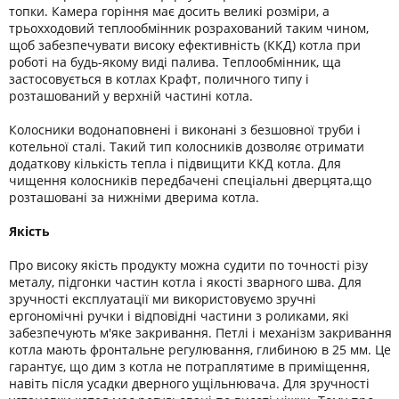
топки. Камера горіння має досить великі розміри, а
трьохходовий теплообмінник розрахований таким чином,
щоб забезпечувати високу ефективність (ККД) котла при
роботі на будь-якому виді палива. Теплообмінник, ща
застосовується в котлах Крафт, поличного типу і
розташований у верхній частині котла.
Колосники водонаповнені і виконані з безшовної труби і
котельної сталі. Такий тип колосників дозволяє отримати
додаткову кількість тепла і підвищити ККД котла. Для
чищення колосників передбачені спеціальні дверцята,що
розташовані за нижніми дверима котла.
Якість
Про високу якість продукту можна судити по точності різу
металу, підгонки частин котла і якості зварного шва. Для
зручності експлуатації ми використовуємо зручні
ергономічні ручки і відповідні частини з роликами, які
забезпечують м'яке закривання. Петлі і механізм закривання
котла мають фронтальне регулювання, глибиною в 25 мм. Це
гарантує, що дим з котла не потраплятиме в приміщення,
навіть після усадки дверного ущільнювача. Для зручності