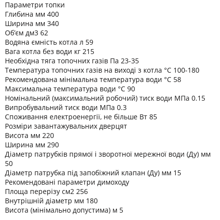
Параметри топки
Глибина мм 400
Ширина мм 340
Об’єм дм3 62
Водяна ємність котла л 59
Вага котла без води кг 215
Необхідна тяга топочних газів Па 23-35
Температура топочних газів на виході з котла °C 100-180
Рекомендована мінімальна температура води °C 58
Максимальна температура води °C 90
Номінальний (максимальний робочий) тиск води МПа 0.15
Випробувальний тиск води МПа 0.3
Споживання електроенергії, не більше Вт 85
Розміри завантажувальних дверцят
Висота мм 220
Ширина мм 290
Діаметр патрубків прямої і зворотної мережної води (Ду) мм
50
Діаметр патрубка під запобіжний клапан (Ду) мм 15
Рекомендовані параметри димоходу
Площа перерізу см2 256
Внутрішній діаметр мм 180
Висота (мінімально допустима) м 5