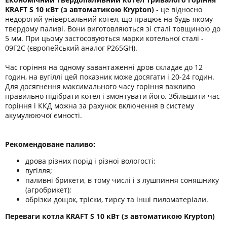
KRAFT S 10 кВт
(з автоматикою Krypton)
- це відносно
недорогий універсальний котел, що працює на будь-якому
твердому паливі. Вони виготовляються зі сталі товщиною до
5 мм. При цьому застосовуються марки котельної сталі -
09Г2С (європейський аналог P265GН).
Час горіння на одному завантаженні дров складає до 12
годин, на вугіллі цей показник може досягати і 20-24 годин.
Для досягнення максимального часу горіння важливо
правильно підібрати котел і змонтувати його. Збільшити час
горіння і ККД можна за рахунок включення в систему
акумулюючої ємності.
Рекомендоване паливо:
дрова різних порід і різної вологості;
вугілля;
паливні брикети, в тому числі і з лушпиння соняшнику
(агробрикет);
обрізки дощок, тріски, тирсу та інші пиломатеріали.
Переваги котла KRAFT S 10 кВт (з автоматикою Krypton)