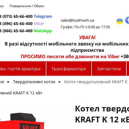
ри
Повернення / Обмін
8 (073) 65-66-400
Telegram
sales@budmash.ua
8 (096) 65-66-400
Viber
Графік: Пн-Пт з 8.00 до 17.00
8 (066) 65-66-400
WatsApp
УВАГА!
В разі відсутності мобільного звязку на мобільни
підприємства
ПРОСИМО писати або дзвонити на Viber
+38
ки, гнуття арматури
Трансформатори
Запчастини
ня
Твердопаливні котли
Котел твердопаливний KRAFT K 1
►
►
ивний KRAFT K 12 кВт
Котел твер
KRAFT K 12 кВ