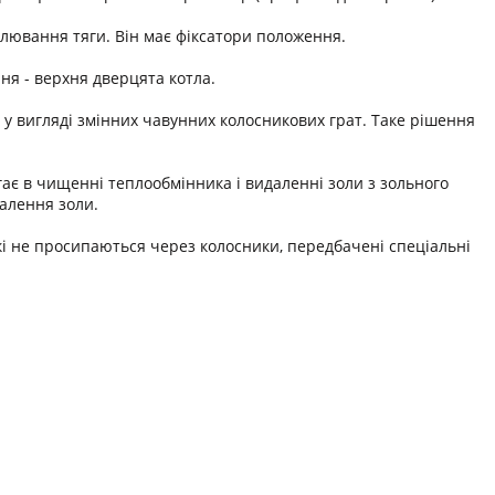
лювання тяги. Він має фіксатори положення.
ня - верхня дверцята котла.
і у вигляді змінних чавунних колосникових грат. Таке рішення
ає в чищенні теплообмінника і видаленні золи з зольного
далення золи.
які не просипаються через колосники, передбачені спеціальні