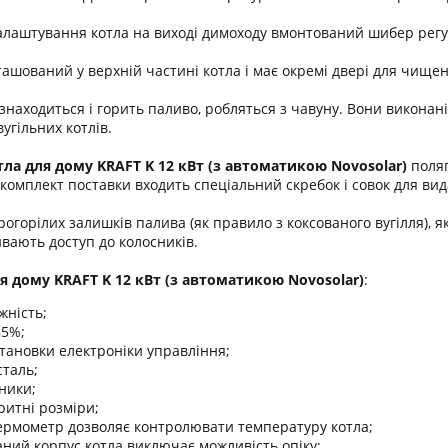
лаштування котла на виході димоходу вмонтований шибер регу
ашований у верхній частині котла і має окремі двері для чищен
знаходиться і горить паливо, робляться з чавуну. Вони виконан
угільних котлів.
тла для дому KRAFT K 12 кВт
(з автоматикою Novosolar)
поляг
в комплект поставки входить спеціальний скребок і совок для ви
огорілих залишків палива (як правило з коксованого вугілля), 
ивають доступ до колосників.
я дому KRAFT K 12 кВт
(з автоматикою Novosolar)
:
жність;
85%;
тановки електроніки управління;
сталь;
ники;
ритні розміри;
ермометр дозволяє контролювати температуру котла;
ний корпус котла виключає можливість опіку;