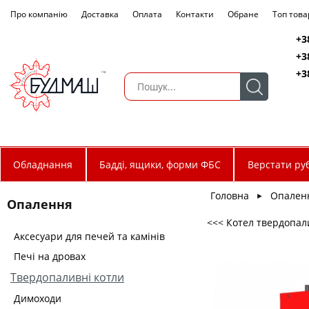
Про компанію
Доставка
Оплата
Контакти
Обране
Топ това
+3
+3
+3
Обладнання
Бадді, ящики, форми ФБС
Верстати руб
Головна
Опален
►
Опалення
<<< Котел твердопал
Аксесуари для печей та камінів
Печі на дровах
Твердопаливні котли
Димоходи