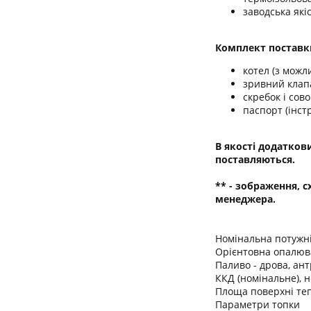
заводська які
Комплект поставки
котел (з можл
зривний клап
скребок і сов
паспорт (інстр
В якості додатков
поставляються.
** - зображення, 
менеджера.
Номінальна потужні
Орієнтовна опалюв
Паливо - дрова, ант
ККД (номінальне), 
Площа поверхні теп
Параметри топки