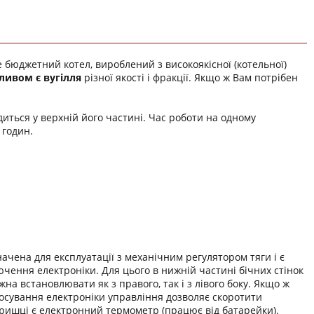
е бюджетний котел, вироблений з високоякісної (котельної)
ливом є вугілля
різної якості і фракції. Якщо ж Вам потрібен
иться у верхній його частині. Час роботи на одному
 годин.
ачена для експлуатації з механічним регулятором тяги і є
ючення електроніки. Для цього в нижній частині бічних стінок
на встановлювати як з правого, так і з лівого боку. Якщо ж
тосування електроніки управління дозволяє скоротити
ришці є електронний термометр (працює від батарейки).