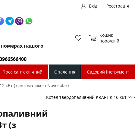
Вхід
Реєстрація
Кошик
порожній
х номерах нашого
0966566400
Трос сантехнічний
Опалення
Садовий інструмент
2 кВт (з автоматикою Novosolar)
Котел твердопаливний KRAFT K 16 кВт >>>
допаливний
т (з