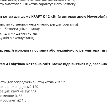
сть виготовлення котла гарантує його безпеку.
 котла для дому KRAFT K 12 кВт (з автоматикою Novosolar) 
ивістю установки механічного регулятора тяги);
ан безпеки (Німеччина);
ок - для чищення котла;
укція з експлуатації).
их опцій можлива поставка або механічного регулятора тяги
схеми і відтінок котла на сайті може відрізнятися від реал
сть (теплопродуктивність) котла кВт 12
альна площа до м2 120
рацит, кам’яне вугілля
не менше % 85
лообміну м2 1.3