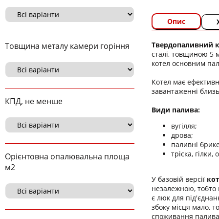
Опис
Твердопаливний ко
Товщина металу камери горіння
сталі, товщиною 5 
котел основним пали
Котел має ефективн
завантаженні близьк
КПД, не менше
Види палива:
вугілля;
дрова;
паливні брике
тріска, гілки, 
Орієнтовна опалювальна площа
м2
У базовій версії
кот
незалежною, тобто 
є люк для під'єднан
збоку місця мало, 
споживання палива 