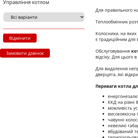
Управління котлом
Для правильного на
Теплообмінник розт
Колосники, на яких 
Відмінити
є традиційним для в
Обслуговування
ко
Замовити дзвінок
відсіку. Для цього 
Для видалення непр
дверцята, які відкр
Переваги котла дл
енергонезале
ККД на рівні 
можливість ус
високоякісна 
чавунні колос
невеликі габа
вбудований т
термоізольова