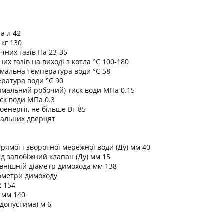
а л 42
 кг 130
чних газів Па 23-35
х газів на виході з котла °C 100-180
мальна температура води °C 58
ратура води °C 90
имальний робочий) тиск води МПа 0.15
ск води МПа 0.3
енергії, не більше Вт 85
вальних дверцят
рямої і зворотної мережної води (Ду) мм 40
ід запобіжний клапан (Ду) мм 15
внішній діаметр димохода мм 138
аметри димоходу
2 154
 мм 140
 допустима) м 6