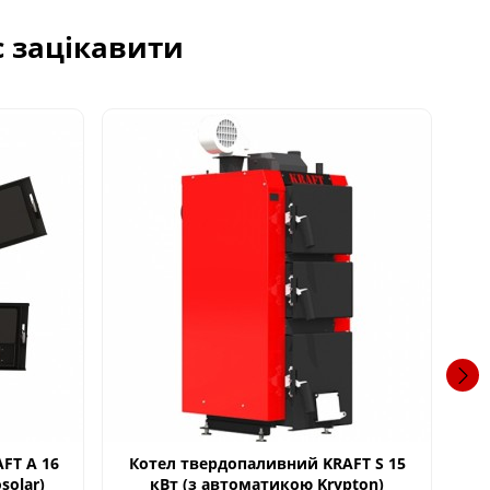
с зацікавити
FT A 16
Котел твердопаливний KRAFT S 15
К
solar)
кВт (з автоматикою Krypton)