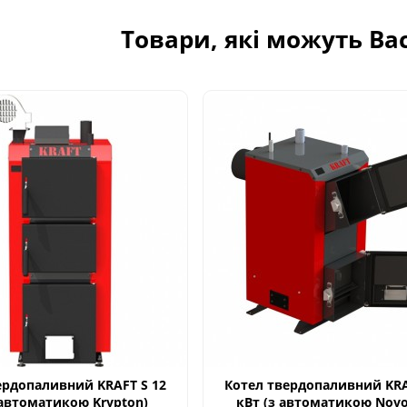
Товари, які можуть Ва
ердопаливний KRAFT S 12
Котел твердопаливний KRA
 автоматикою Krypton)
кВт (з автоматикою Novo