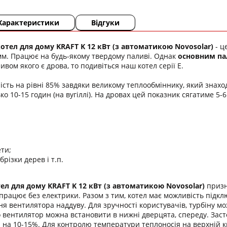
Характеристики
Відгуки
тел для дому KRAFT K 12 кВт
(з автоматикою Novosolar)
- ц
мм. Працює на будь-якому твердому паливі. Однак
основним па
вом якого є дрова, то подивіться наш котел серії Е.
ість на рівні 85% завдяки великому теплообміннику, який знаход
о 10-15 годин (на вугіллі). На дровах цей показник сягатиме 5-6
ти;
обрізки дерев і т.п.
ел для дому KRAFT K 12 кВт
(з автоматикою Novosolar)
призн
працює без електрики. Разом з тим, котел має можливість підкл
ня вентилятора наддуву. Для зручності користувачів, турбіну мож
то вентилятор можна встановити в нижні дверцята, спереду. Зас
на 10-15%. Для контролю температури теплоносія на верхній к