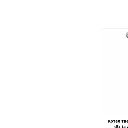
Котел тв
кВт (з