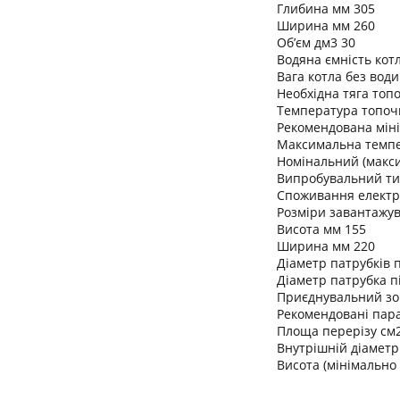
Глибина мм 305
Ширина мм 260
Об’єм дм3 30
Водяна ємність котл
Вага котла без води
Необхідна тяга топо
Температура топочни
Рекомендована міні
Максимальна темпе
Номінальний (макс
Випробувальний ти
Споживання електро
Розміри завантажу
Висота мм 155
Ширина мм 220
Діаметр патрубків п
Діаметр патрубка п
Приєднувальний зо
Рекомендовані пар
Площа перерізу см
Внутрішній діаметр
Висота (мінімально