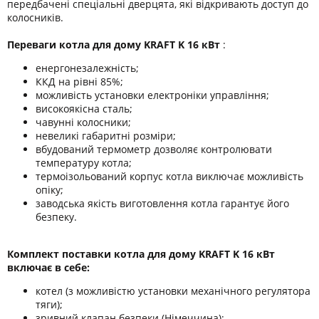
передбачені спеціальні дверцята, які відкривають доступ до
колосників.
Переваги котла для дому KRAFT K 16 кВт
:
енергонезалежність;
ККД на рівні 85%;
можливість установки електроніки управління;
високоякісна сталь;
чавунні колосники;
невеликі габаритні розміри;
вбудований термометр дозволяє контролювати
температуру котла;
термоізольований корпус котла виключає можливість
опіку;
заводська якість виготовлення котла гарантує його
безпеку.
Комплект поставки котла для дому KRAFT K 16 кВт
включає в себе:
котел (з можливістю установки механічного регулятора
тяги);
зривний клапан безпеки (Німеччина);