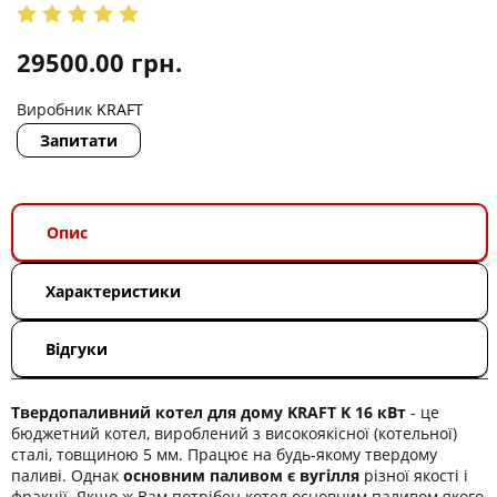
29500.00
грн.
Виробник
KRAFT
Запитати
Опис
Характеристики
Відгуки
Твердопаливний котел для дому KRAFT K 16 кВт
- це
бюджетний котел, вироблений з високоякісної (котельної)
сталі, товщиною 5 мм. Працює на будь-якому твердому
паливі. Однак
основним паливом є вугілля
різної якості і
фракції. Якщо ж Вам потрібен котел основним паливом якого