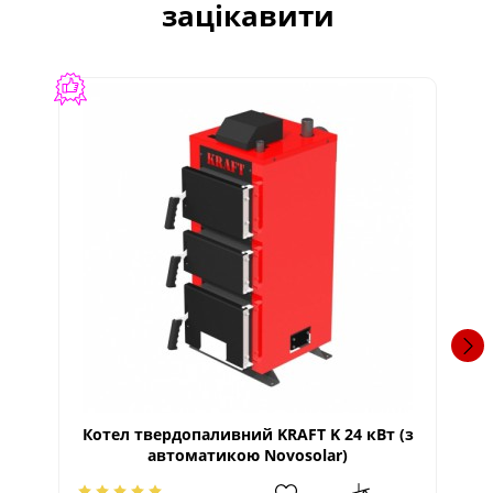
зацікавити
Котел твердопаливний KRAFT K 24 кВт (з
Ко
автоматикою Novosolar)