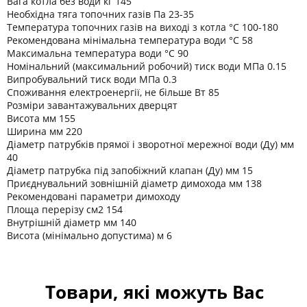
Вага котла без води кг 145
Необхідна тяга топочних газів Па 23-35
Температура топочних газів на виході з котла °C 100-180
Рекомендована мінімальна температура води °C 58
Максимальна температура води °C 90
Номінальний (максимальний робочий) тиск води МПа 0.15
Випробувальний тиск води МПа 0.3
Споживання електроенергії, не більше Вт 85
Розміри завантажувальних дверцят
Висота мм 155
Ширина мм 220
Діаметр патрубків прямої і зворотної мережної води (Ду) мм
40
Діаметр патрубка під запобіжний клапан (Ду) мм 15
Приєднувальний зовнішній діаметр димохода мм 138
Рекомендовані параметри димоходу
Площа перерізу см2 154
Внутрішній діаметр мм 140
Висота (мінімально допустима) м 6
Товари, які можуть Вас