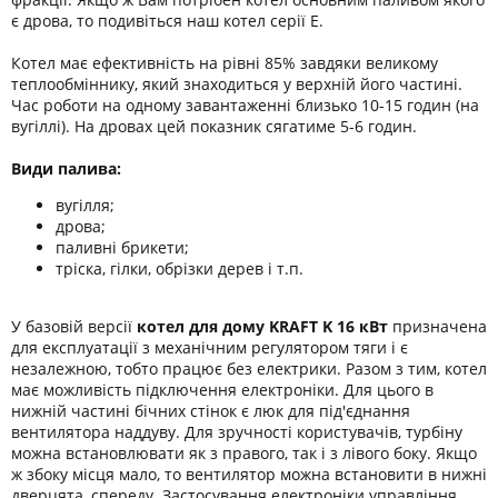
є дрова, то подивіться наш котел серії Е.
Котел має ефективність на рівні 85% завдяки великому
теплообміннику, який знаходиться у верхній його частині.
Час роботи на одному завантаженні близько 10-15 годин (на
вугіллі). На дровах цей показник сягатиме 5-6 годин.
Види палива:
вугілля;
дрова;
паливні брикети;
тріска, гілки, обрізки дерев і т.п.
У базовій версії
котел для дому KRAFT K 16 кВт
призначена
для експлуатації з механічним регулятором тяги і є
незалежною, тобто працює без електрики. Разом з тим, котел
має можливість підключення електроніки. Для цього в
нижній частині бічних стінок є люк для під'єднання
вентилятора наддуву. Для зручності користувачів, турбіну
можна встановлювати як з правого, так і з лівого боку. Якщо
ж збоку місця мало, то вентилятор можна встановити в нижні
дверцята, спереду. Застосування електроніки управління