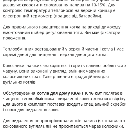
дозволяє скоротити споживання палива на 10-15%. Для
контролю температури теплоносія на верхній кришці є
електронний термометр (працює від батарейки).
Для правильного налаштування котла на виході димоходу
вмонтований шибер регулювання тяги. Він має фіксатори
положення.
Теплообмінник розташований у верхній частині котла і має
окремі двері для чищення - верхня дверцята котла.
Колосники, на яких знаходиться і горить паливо, робляться з
чавуну. Вони виконані у вигляді змінних чавунних
колосникових грат. Таке рішення є традиційним для
вугільних котлів.
Обслуговування
котла для дому KRAFT K 16 кВт
полягає в
чищенні теплообмінника і видаленні золи з зольного відсіку.
Для цього в комплект поставки входить спеціальний скребок
і совок для видалення золи.
Для видалення непрогорілих залишків палива (як правило з
коксованого вугілля), які не просипаються через колосники,