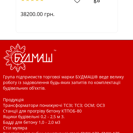
38200.00
грн.
4
Група підприємств торгової марки БУДМАШ® веде велику
роботу із задоволення будь-яких запитів по комплектації
будівельних об'єктів.
Продукція
Трансформатори понижуючі ТСЗІ; ТСЗ; ОСМ; ОСЗ
Станції для прогріву бетону КТПОБ-80
Ящики будівельні 0,2 - 2,5 м 3.
Бадді для бетону 1,0 - 2,0 м3
Стіл муляра