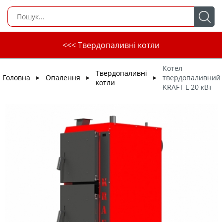
<<< Твердопаливні котли
Котел
Твердопаливні
Головна
Опалення
твердопаливний
►
►
►
котли
KRAFT L 20 кВт