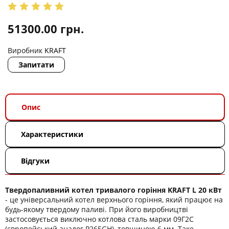
51300.00
грн.
Виробник
KRAFT
Запитати
Опис
Характеристики
Відгуки
Твердопаливний котел тривалого горіння KRAFT L 20 кВт
- це універсальний котел верхнього горіння, який працює на
будь-якому твердому паливі. При його виробництві
застосовується виключно котлова сталь марки 09Г2С
(європейський аналог P265GН), товщиною 6 мм. Таке