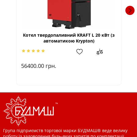
Котел твердопаливний KRAFT L 20 кВт (з
Ко
автоматикою Krypton)
56400.00
грн.
4
Група підприємств торгової марки БУДМАШ® веде велику
роботу із задоволення будь-яких запитів по комплектації