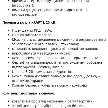
брикети з тирси, торфу, лушпиння соняшника
(агробрикет);
шматки дощок, стружка, тріски, тирса та інші
пиломатеріали.
Переваги котла KRAFT L 20 кВт
Підвищений ККД – 86%;
Низька витрата палива;
Можливість встановлення механічного регулятора тяги
забезпечує енергонезалежність казана;
можливість використовувати різноманітне паливо;
виробляються у заводських умовах;
Кожен екземпляр перевіряється на герметичність;
Сертифікати відповідності та протоколи випробувань
підтверджують безпеку котлів;
Ціна на 5-7% нижча за конкурентів;
Безкоштовна доставка прямо до вас додому до будь-
якої точки України;
Клапан безпеки, кочерга та совок у комплекті.
Комплект поставки включає:
котел (з виходом під механічний регулятор тяги);
запобіжний (зривний) клапан – для безпеки