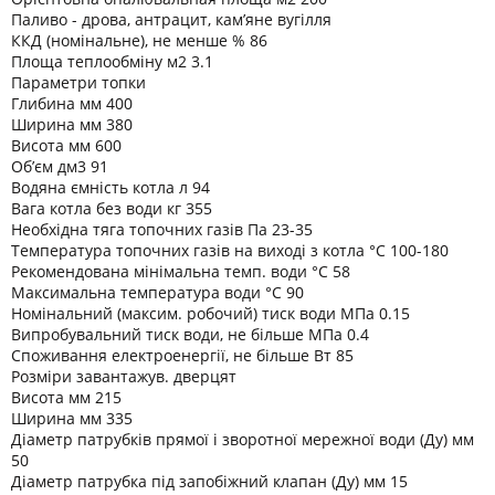
Паливо - дрова, антрацит, кам’яне вугілля
ККД (номінальне), не менше % 86
Площа теплообміну м2 3.1
Параметри топки
Глибина мм 400
Ширина мм 380
Висота мм 600
Об’єм дм3 91
Водяна ємність котла л 94
Вага котла без води кг 355
Необхідна тяга топочних газів Па 23-35
Температура топочних газів на виході з котла °C 100-180
Рекомендована мінімальна темп. води °C 58
Максимальна температура води °C 90
Номінальний (максим. робочий) тиск води МПа 0.15
Випробувальний тиск води, не більше МПа 0.4
Споживання електроенергії, не більше Вт 85
Розміри завантажув. дверцят
Висота мм 215
Ширина мм 335
Діаметр патрубків прямої і зворотної мережної води (Ду) мм
50
Діаметр патрубка під запобіжний клапан (Ду) мм 15