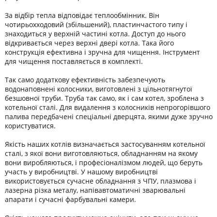
За відбір тепла відповідає теплообмінник. Він
чотирьохходовий (збільшений), пластинчастого типу і
знаходиться у верхній частині котла. Доступ до нього
відкривається через верхні двері котла. Така його
конструкція ефективна і зручна для чищення. Інструмент
для чищення поставляється в комплекті.
Так само додаткову ефективність забезпечують
водонаповнені колосники, виготовлені з цільнотягнутої
безшовної труби. Труба так само, як і сам котел, зроблена з
котельної сталі. Для видалення з колосників непрогорівшого
палива передбачені спеціальні дверцята, якими дуже зручно
користуватися.
Якість наших котлів визначається застосуванням котельної
сталі, з якої вони виготовляються, обладнанням на якому
вони виробляються, і професіоналізмом людей, що беруть
участь у виробництві. У нашому виробництві
використовується сучасне обладнання з ЧПУ, плазмова і
лазерна різка металу, напівавтоматичні зварювальні
апарати і сучасні фарбувальні камери.