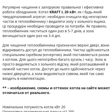
Регулярне чищення є запорукою правильної і ефективної
роботи обладнання. Котел
KRAFT L 20 кВт
, як і будь-який
твердопаливний агрегат, необхідно очищати від незгорілих
часток в теплообміннику і видаляти золу з зольного ящика.
Ці процедури необхідно проводити за потреби. Як правило,
теплообмінник чиститься один раз в 5-7 днів, а зола
вичищається один раз на 3-4 дні.
Для чищення теплообмінника призначені верхні двері, вони
відкривають доступ до теплообмінника. Чистка здійснюється
спеціальним скребком (кочергою), який поставляється разом
з котлом. Для цього непотрібно багато зусиль і часу. Зола ж
просто видаляється з зольного відсіку, який розташований в
нижній частині котла. Доступ до нього здійснюється через
нижні дверцята, а зола видаляється совком, який так само
входить в комплектацію.
** – изображение, схемы и оттенок котла на сайте может
отличаться от реального.
Номінальна потужність котла кВт 20
Орієнтовна опалювальная площа м2 200