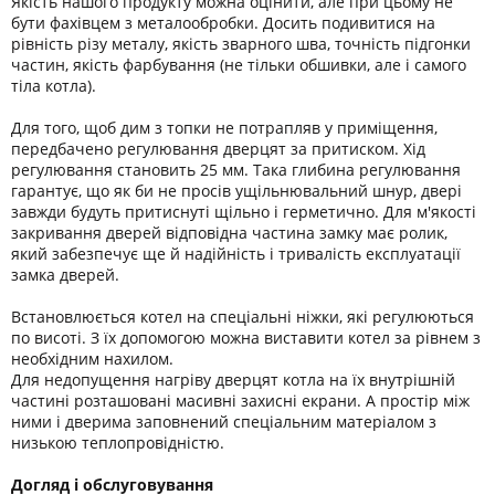
Якість нашого продукту можна оцінити, але при цьому не
бути фахівцем з металообробки. Досить подивитися на
рівність різу металу, якість зварного шва, точність підгонки
частин, якість фарбування (не тільки обшивки, але і самого
тіла котла).
Для того, щоб дим з топки не потрапляв у приміщення,
передбачено регулювання дверцят за притиском. Хід
регулювання становить 25 мм. Така глибина регулювання
гарантує, що як би не просів ущільнювальний шнур, двері
завжди будуть притиснуті щільно і герметично. Для м'якості
закривання дверей відповідна частина замку має ролик,
який забезпечує ще й надійність і тривалість експлуатації
замка дверей.
Встановлюється котел на спеціальні ніжки, які регулюються
по висоті. З їх допомогою можна виставити котел за рівнем з
необхідним нахилом.
Для недопущення нагріву дверцят котла на їх внутрішній
частині розташовані масивні захисні екрани. А простір між
ними і дверима заповнений спеціальним матеріалом з
низькою теплопровідністю.
Догляд і обслуговування