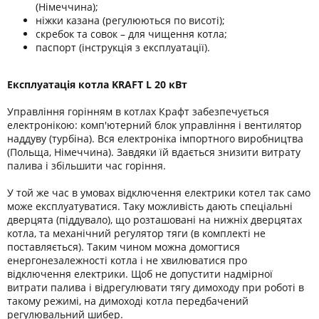
(Німеччина);
ніжки казана (регулюються по висоті);
скребок та совок – для чищення котла;
паспорт (інструкція з експлуатації).
Експлуатація котла KRAFT L 20 кВт
Управління горінням в котлах Крафт забезпечується
електронікою: комп'ютерний блок управління і вентилятор
наддуву (турбіна). Вся електроніка імпортного виробництва
(Польща, Німеччина). Завдяки їй вдається знизити витрату
палива і збільшити час горіння.
У той же час в умовах відключення електрики котел так само
може експлуатуватися. Таку можливість дають спеціальні
дверцята (піддувало), що розташовані на нижніх дверцятах
котла, та механічний регулятор тяги (в комплекті не
поставляється). Таким чином можна домогтися
енергонезалежності котла і не хвилюватися про
відключення електрики. Щоб не допустити надмірної
витрати палива і відрегулювати тягу димоходу при роботі в
такому режимі, на димоході котла передбачений
регулювальний шибер.