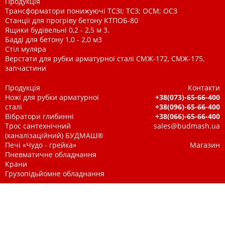
Продукція
Трансформатори понижуючі ТСЗІ; ТСЗ; ОСМ; ОСЗ
Станції для прогріву бетону КТПОБ-80
Ящики будівельні 0,2 - 2,5 м 3.
Бадді для бетону 1,0 - 2,0 м3
Стіл муляра
Верстати для рубки арматурної сталі СМЖ-172, СМЖ-175,
запчастини
Продукція
Контакти
Ножі для рубки арматурної
+38(073)-65-66-400
сталі
+38(096)-65-66-400
Вібратори глибинні
+38(066)-65-66-400
Трос сантехнічний
sales@budmash.ua
(каналізаційний) БУДМАШ®
Печі «Чудо - грейка»
Магазин
Пневматичне обладнання
Крани
Грузопідьйомне обладнання