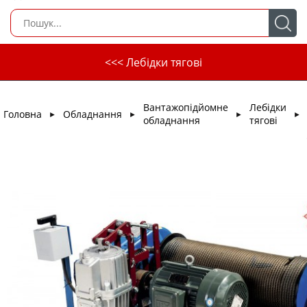
<<< Лебідки тягові
Вантажопідйомне
Лебідки
Головна
Обладнання
►
►
►
►
обладнання
тягові