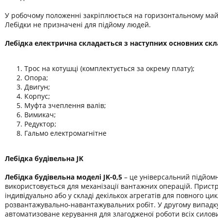
У робочому положенні закріплюється на горизонтальному ма
Лебідки не призначені для підйому людей.
Лебідка електрична складається з наступних основних ск
Трос на котушці (комплектується за окрему плату);
Опора;
Двигун;
Корпус;
Муфта зчеплення валів;
Вимикач;
Редуктор;
Гальмо електромагнітне
Лебідка будівельна JK
Лебідка будівельна моделі JK-0,5
– це універсальний підйомн
використовується для механізації вантажних операцій. Прис
індивідуально або у складі декількох агрегатів для повного цик
розвантажувально-навантажувальних робіт. У другому випадку
автоматизоване керування для злагодженої роботи всіх силови