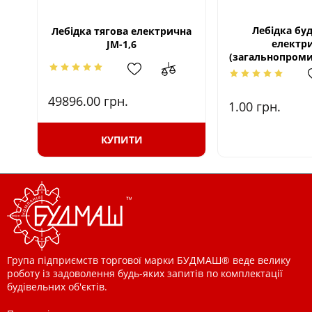
Лебідка бу
Лебідка тягова електрична
електр
JМ-1,6
(загальнопроми
49896.00
грн.
1.00
грн.
КУПИТИ
Група підприємств торгової марки БУДМАШ® веде велику
роботу із задоволення будь-яких запитів по комплектації
будівельних об'єктів.