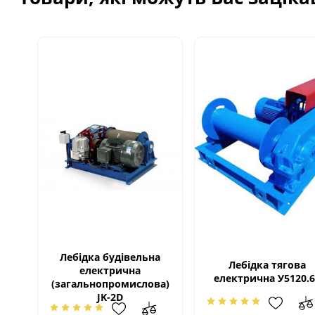
Лебідка будівельна
Лебідка тягова
електрична
електрична У5120.6
(загальнопромислова)
JK-2D