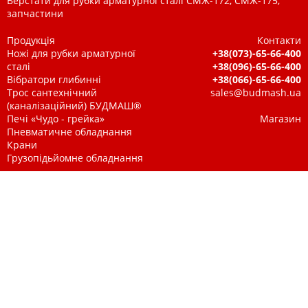
Верстати для рубки арматурної сталі СМЖ-172, СМЖ-175,
запчастини
Продукція
Контакти
Ножі для рубки арматурної
+38(073)-65-66-400
сталі
+38(096)-65-66-400
Вібратори глибинні
+38(066)-65-66-400
Трос сантехнічний
sales@budmash.ua
(каналізаційний) БУДМАШ®
Печі «Чудо - грейка»
Магазин
Пневматичне обладнання
Крани
Грузопідьйомне обладнання