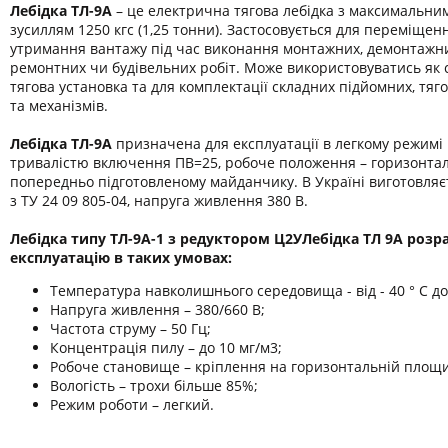
Лебідка ТЛ-9А
– це електрична тягова лебідка з максимальни
зусиллям 1250 кгс (1,25 тонни). Застосовується для переміщен
утримання вантажу під час виконання монтажних, демонтажни
ремонтних чи будівельних робіт. Може використовуватись як 
тягова установка та для комплектації складних підйомних, тя
та механізмів.
Лебідка ТЛ-9А
призначена для експлуатації в легкому режимі 
тривалістю включення ПВ=25, робоче положення – горизонта
попередньо підготовленому майданчику. В Україні виготовляєт
з ТУ 24 09 805-04, напруга живлення 380 В.
Лебідка типу ТЛ-9А-1 з редуктором Ц2УЛебідка ТЛ 9А розр
експлуатацію в таких умовах:
Температура навколишнього середовища - від - 40 ° С до 
Напруга живлення – 380/660 В;
Частота струму – 50 Гц;
Концентрація пилу – до 10 мг/м3;
Робоче становище – кріплення на горизонтальній площи
Вологість – трохи більше 85%;
Режим роботи – легкий.