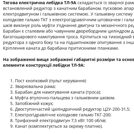
Тягова електрична лебідка ТЛ-9А
складається із зварної рами
встановлений редуктор з канатним барабаном, пусковою апа
електродвигуном і гальмівною системою. У гальмівну систему
колодкове гальмо ТКГ з електрогідравлічним штовхачем і гал
шків виконує роль муфти з'єднання двигуна та механічного ре
Барабан є сталевим або чавунним дворебордним циліндром д
багатошарового намотування троса. Кріпиться на тихохідний 
редуктора з одного боку та на підшипникове опитування з інш
Кріплення каната до барабана притискними планками.
На зображенні вище зображені габаритні розміри та осно
елементи конструкції лебідки ТЛ-9А:
Пост кнопковий (пульт керування)
Зварювальна рама;
Барабан для намотування каната (троса);
Муфта втулочно-пальцева з гальмівним шківом.
Запобіжний кожух;
Двоступінчастий циліндричний редуктор Ц2У-200-31,5;
Електрогідравлічне колодкове гальмо ТКГ-200;
Трифазний електродвигун 7,5 кВт 100 об/хв;
Канат (комплектується за окрему платню).