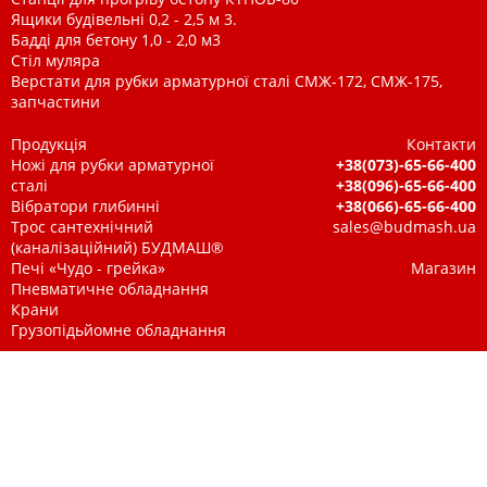
Ящики будівельні 0,2 - 2,5 м 3.
Бадді для бетону 1,0 - 2,0 м3
Стіл муляра
Верстати для рубки арматурної сталі СМЖ-172, СМЖ-175,
запчастини
Продукція
Контакти
Ножі для рубки арматурної
+38(073)-65-66-400
сталі
+38(096)-65-66-400
Вібратори глибинні
+38(066)-65-66-400
Трос сантехнічний
sales@budmash.ua
(каналізаційний) БУДМАШ®
Печі «Чудо - грейка»
Магазин
Пневматичне обладнання
Крани
Грузопідьйомне обладнання