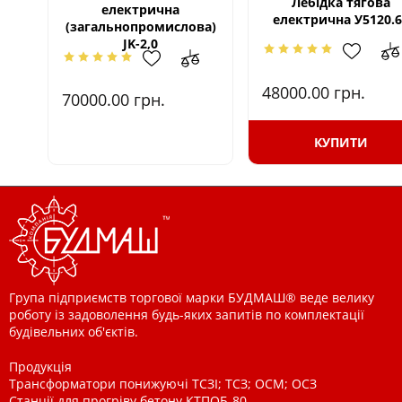
Лебідка тягова
електрична
електрична У5120.6
(загальнопромислова)
JK-2,0
48000.00
грн.
70000.00
грн.
КУПИТИ
Група підприємств торгової марки БУДМАШ® веде велику
роботу із задоволення будь-яких запитів по комплектації
будівельних об'єктів.
Продукція
Трансформатори понижуючі ТСЗІ; ТСЗ; ОСМ; ОСЗ
Станції для прогріву бетону КТПОБ-80