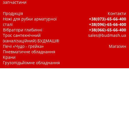
запчастини
Продукція
Контакти
Ножі для рубки арматурної
+38(073)-65-66-400
сталі
+38(096)-65-66-400
Вібратори глибинні
+38(066)-65-66-400
Трос сантехнічний
sales@budmash.ua
(каналізаційний) БУДМАШ®
Печі «Чудо - грейка»
Магазин
Пневматичне обладнання
Крани
Грузопідьйомне обладнання