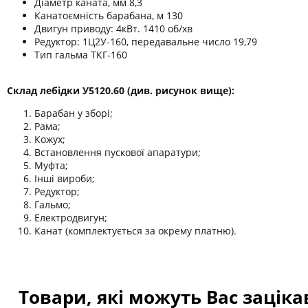
Діаметр каната, мм 8,3
Канатоємність барабана, м 130
Двигун приводу: 4кВт. 1410 об/хв
Редуктор: 1Ц2У-160, передавальне число 19,79
Тип гальма ТКГ-160
Склад лебідки У5120.60 (див. рисунок вище):
Барабан у зборі;
Рама;
Кожух;
Встановлення пускової апаратури;
Муфта;
Інші вироби;
Редуктор;
Гальмо;
Електродвигун;
Канат (комплектується за окрему платню).
Товари, які можуть Вас зацік