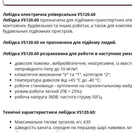
Лебідка електрична універсальна У5120.60
Лебідка У5120.60
призначена для підйомно-транспортних оп
монтажних, будівельних та інших роботах, а також для комплек
будівельних підйомних пристроїв.
Лебідка У5120.60 не призначена для підйому людей.
Лебідка У5120.60 розрахована для роботи в наступних умо
довкілля пожежо-, вибухобезпечне, неагресивне, із вміс
непровідного пилу до 10 мг/м³;
кліматичне виконання "У" та "Т", категорія "2";
температура довкілля від +45 °C до -40 °C;
робоче становище - кріплення на горизонтальному май
режим роботи легкий (ПВ = 25%);
робоча напруга 380В, частота струму 50Гц.
Технічні характеристики лебідки У5120.60:
Максимальне тягове зусилля, кгс 630
Швидкість каната, середня на першому шарі навивки, м/с