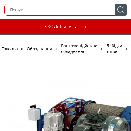
<<< Лебідки тягові
Вантажопідйомне
Лебідки
Головна
Обладнання
►
►
►
►
обладнання
тягові