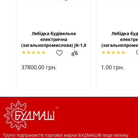
Лебідка будівельна
Лебідка бу
електрична
електр
(загальнопромислова) JK-1,0
(загальнопроми
37800.00
грн.
1.00
грн.
Група підприємств торгової марки БУДМАШ® веде велику