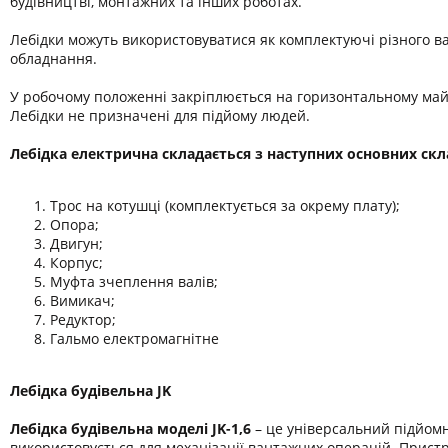
будівництві, монтажних та інших роботах.
Лебідки можуть використовуватися як комплектуючі різного в
обладнання.
У робочому положенні закріплюється на горизонтальному ма
Лебідки не призначені для підйому людей.
Лебідка електрична складається з наступних основних ск
Трос на котушці (комплектується за окрему плату);
Опора;
Двигун;
Корпус;
Муфта зчеплення валів;
Вимикач;
Редуктор;
Гальмо електромагнітне
Лебідка будівельна JK
Лебідка будівельна моделі JK-1,6
– це універсальний підйомн
використовується для механізації вантажних операцій. Прис