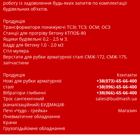
роботу із задоволення будь-яких запитів по комплектації
будівельних об'єктів.
Продукція
Трансформатори понижуючі ТСЗІ; ТСЗ; ОСМ; ОСЗ
Станції для прогріву бетону КТПОБ-80
Ящики будівельні 0,2 - 2,5 м 3.
Бадді для бетону 1,0 - 2,0 м3
Стіл муляра
Верстати для рубки арматурної сталі СМЖ-172, СМЖ-175,
запчастини
Продукція
Контакти
Ножі для рубки арматурної
+38(073)-65-66-400
сталі
+38(096)-65-66-400
Вібратори глибинні
+38(066)-65-66-400
Трос сантехнічний
sales@budmash.ua
(каналізаційний) БУДМАШ®
Печі «Чудо - грейка»
Магазин
Пневматичне обладнання
Крани
Грузопідьйомне обладнання