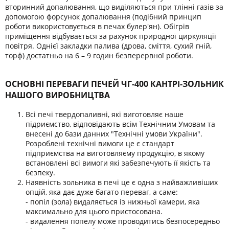
вторинний допалювання, що виділяються при тлінні газів за
допомогою форсунок допалювання (подібний принцип
роботи використовується в печах булер'ян). Обігрів
приміщення відбувається за рахунок природної циркуляції
повітря. Однієї закладки палива (дрова, сміття, сухий гній,
торф) достатньо на 6 – 9 годин безперервної роботи.
ОСНОВНІ ПЕРЕВАГИ ПЕЧЕЙ ЧГ-400 КАНТРІ-ЗОЛЬНИК
НАШОГО ВИРОБНИЦТВА
Всі печі твердопаливні, які виготовляє наше
підриємство, відповідають всім Технічним Умовам та
внесені до бази данних "Технічні умови України".
Розроблені технічні вимоги це є стандарт
підприємства на виготовляєму продукцію, в якому
встановлені всі вимоги які забезпечують її якість та
безпеку.
Наявність зольника в печі це є одна з найважливіших
опцій, яка дає дуже багато переваг, а саме:
- попіл (зола) видаляється із нижньої камери, яка
максимально для цього пристосована.
- видалення попелу може проводитись безпосередньо