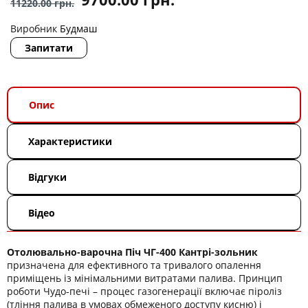
11220.00
грн.
Виробник
Будмаш
Запитати
Опис
Характеристики
Відгуки
Відео
Отолювально-варочна Піч ЧГ-400 Кантрі-зольник
призначена для ефективного та тривалого опалення
приміщень із мінімальними витратами палива. Принцип
роботи Чудо-печі – процес газогенерації включає піроліз
(тління палива в умовах обмеженого доступу кисню) і