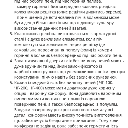
під час роботи печі, під час горіння палива.
- камеру горіння і безпосередньо зольник розділяє
колосникова решітка (опис решітки дивитись окремо).
- приміщення де встановлена піч із зольником може
бути дещо більш чистішим, що підвищує культуру
використання данних печей взагалі.
Колосникова решітка виготовляється із арматурної
сталі і є дуже важливим елементом, коли піч
комплектується зольником. через решітку іде
самовільне пересипання попелу (золи) із камери
горіння в зольник безпосередньо під час роботи печі.
Завантажувальні дверки всіх без винятку печей мають
дуже зручний та надійний замок-фіксатор із
карбонітовою ручкою, що унеможливлює опіки рук при
користуванні піччю навіть без захисних рукавичок.
Кожна із моделей всіх без винятку печей ( ЧГ-100,
ЧГ-200, ЧГ-400) може мати додаткову дуже корисну
опцію - варочну конфорку. Вона дозволить варочним
ємностям мати контакт не тільки із варочною
поверхнею печі, а також безпосередньо із полумям.
Завдяки лазерному розкрою листового металу всі
деталі конфорки мають високу точність виготовлення,
що забезпечує їх бездоганне прилягання. Тому коли
конфорка не задіяна, вона забезпечє герметичність