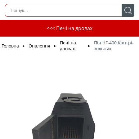
<<< Печі на дровах
Печі на
Піч ЧГ-400 Кантрі-
Головна
Опалення
►
►
►
дровах
зольник