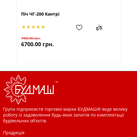
Піч ЧГ-200 Кантрі
Пі
7400.00
грн.
775
6700.00
грн.
70
Група підприємств торгової марки БУДМАШ® веде велику
роботу із задоволення будь-яких запитів по комплектації
будівельних об'єктів.
Продукція