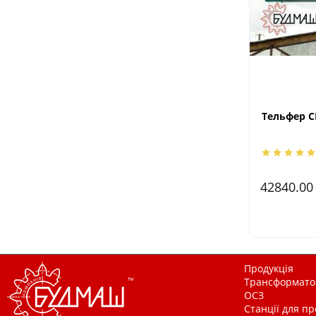
Тельфер CD
42840.0
Продукція
Трансформатор
ОСЗ
Станції для п