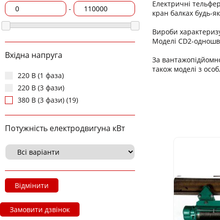
Електричні тельфер
-
кран балках будь-як
Вироби характериз
Моделі CD2-одношви
Вхідна напруга
За вантажопідйомнос
також моделі з осо
220 В (1 фаза)
220 В (3 фази)
380 В (3 фази) (19)
Потужність електродвигуна кВт
Відмінити
Замовити дзвінок