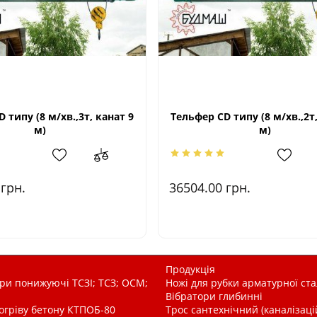
 типу (8 м/хв.,3т, канат 9
Тельфер CD типу (8 м/хв.,2т,
м)
м)
0
грн.
36504.00
грн.
Продукція
и понижуючі ТСЗІ; ТСЗ; ОСМ;
Ножі для рубки арматурної ста
Вібратори глибинні
рогріву бетону КТПОБ-80
Трос сантехнічний (каналізац