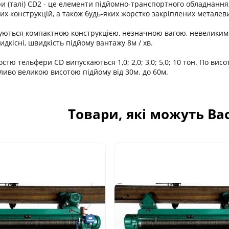
и (талі) CD2 - це елементи підйомно-транспортного обладнання,
их конструкцій, а також будь-яких жорстко закріплених металеви
уються компактною конструкцією, незначною вагою, невеликим
дкісні, швидкість підйому вантажу 8м / хв.
тю тельфери CD випускаються 1,0; 2,0; 3,0; 5,0; 10 тон. По висо
бливо великою висотою підйому від 30м. до 60м.
Товари, які можуть Ва