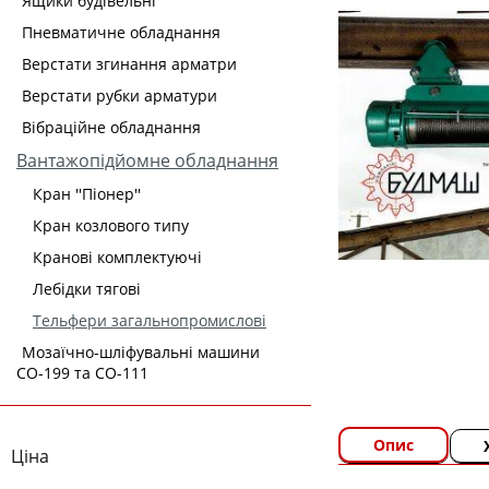
Ящики будівельні
Пневматичне обладнання
Верстати згинання арматри
Верстати рубки арматури
Вібраційне обладнання
Вантажопідйомне обладнання
Кран ''Піонер''
Кран козлового типу
Кранові комплектуючі
Лебідки тягові
Тельфери загальнопромислові
Мозаїчно-шліфувальні машини
СО-199 та СО-111
Опис
Ціна