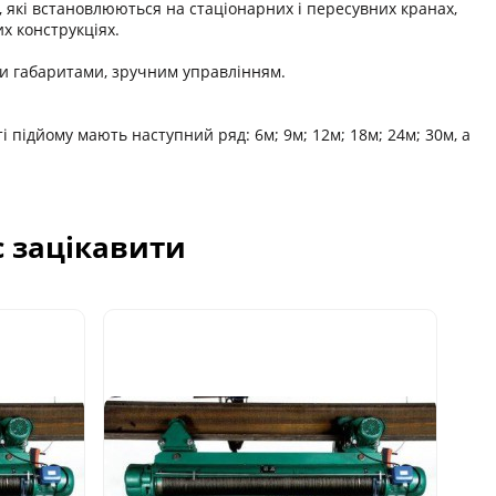
 які встановлюються на стаціонарних і пересувних кранах,
х конструкціях.
и габаритами, зручним управлінням.
ті підйому мають наступний ряд: 6м; 9м; 12м; 18м; 24м; 30м, а
с зацікавити