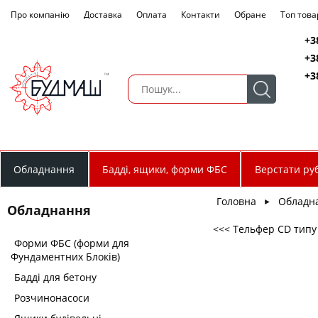
Про компанію
Доставка
Оплата
Контакти
Обране
Топ това
+3
+3
+3
Обладнання
Бадді, ящики, форми ФБС
Верстати руб
Головна
Обладн
►
Обладнання
<<< Тельфер CD типу (
Форми ФБС (форми для
Фундаментних Блоків)
Бадді для бетону
Розчинонасоси