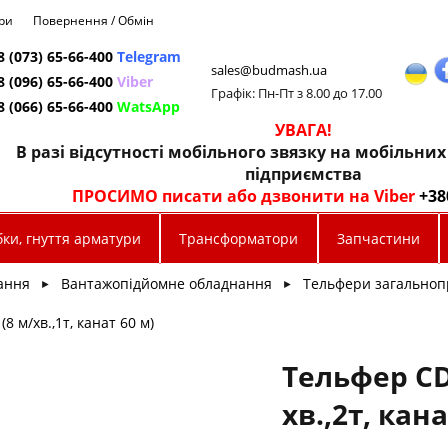
ри
Повернення / Обмін
8 (073) 65-66-400
Telegram
sales@budmash.ua
8 (096) 65-66-400
Viber
Графік: Пн-Пт з 8.00 до 17.00
8 (066) 65-66-400
WatsApp
УВАГА!
В разі відсутності мобільного звязку на мобільни
підприємства
ПРОСИМО писати або дзвонити на Viber
+38
ки, гнуття арматури
Трансформатори
Запчастини
ання
Вантажопідйомне обладнання
Тельфери загальноп
►
►
8 м/хв.,1т, канат 60 м)
Тельфер CD
хв.,2т, кана