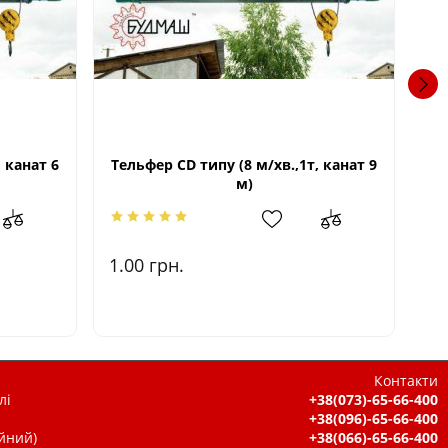
 канат 6
Тельфер CD типу (8 м/хв.,1т, канат 9
Т
м)
1.00
грн.
66
Контакти
лі
+38(073)-65-66-400
+38(096)-65-66-400
ійний)
+38(066)-65-66-400