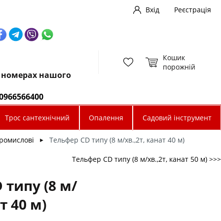
Вхід
Реєстрація
Кошик
порожній
х номерах нашого
0966566400
Трос сантехнічний
Опалення
Садовий інструмент
ромислові
Тельфер CD типу (8 м/хв.,2т, канат 40 м)
►
Тельфер CD типу (8 м/хв.,2т, канат 50 м) >>>
 типу (8 м/
т 40 м)