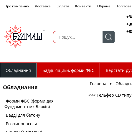
Про компанію
Доставка
Оплата
Контакти
Обране
Топ това
+3
+3
+3
Обладнання
Бадді, ящики, форми ФБС
Верстати руб
Головна
Обладн
►
Обладнання
<<< Тельфер CD типу (
Форми ФБС (форми для
Фундаментних Блоків)
Бадді для бетону
Розчинонасоси