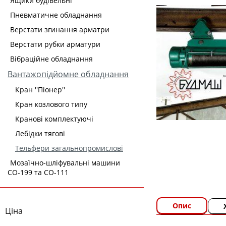
Ящики будівельні
Пневматичне обладнання
Верстати згинання арматри
Верстати рубки арматури
Вібраційне обладнання
Вантажопідйомне обладнання
Кран ''Піонер''
Кран козлового типу
Кранові комплектуючі
Лебідки тягові
Тельфери загальнопромислові
Мозаїчно-шліфувальні машини
СО-199 та СО-111
Опис
Ціна