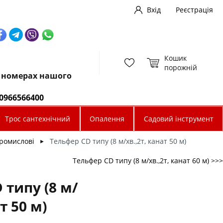
Вхід
Реєстрація
Кошик
порожній
х номерах нашого
0966566400
Трос сантехнічний
Опалення
Садовий інструмент
ромислові
Тельфер CD типу (8 м/хв.,2т, канат 50 м)
►
Тельфер CD типу (8 м/хв.,2т, канат 60 м) >>>
 типу (8 м/
т 50 м)