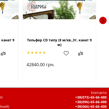
 канат 9
Тельфер CD типу (8 м/хв.,3т, канат 9
Т
м)
42840.00
грн.
1.
Контакти
лі
+38(073)-65-66-400
+38(096)-65-66-400
ійний)
+38(066)-65-66-400