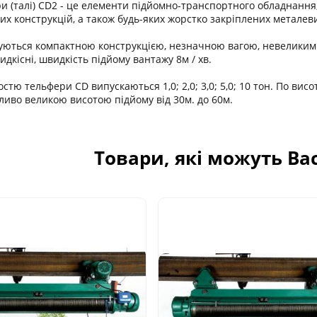
и (талі) CD2 - це елементи підйомно-транспортного обладнання,
их конструкцій, а також будь-яких жорстко закріплених металеви
уються компактною конструкцією, незначною вагою, невеликим
дкісні, швидкість підйому вантажу 8м / хв.
тю тельфери CD випускаються 1,0; 2,0; 3,0; 5,0; 10 тон. По висо
бливо великою висотою підйому від 30м. до 60м.
Товари, які можуть Ва