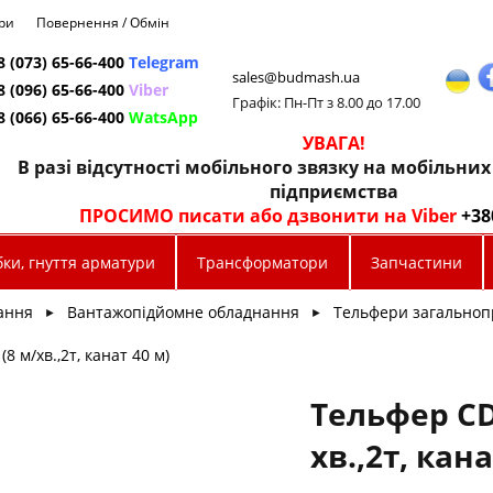
ри
Повернення / Обмін
8 (073) 65-66-400
Telegram
sales@budmash.ua
8 (096) 65-66-400
Viber
Графік: Пн-Пт з 8.00 до 17.00
8 (066) 65-66-400
WatsApp
УВАГА!
В разі відсутності мобільного звязку на мобільни
підприємства
ПРОСИМО писати або дзвонити на Viber
+38
ки, гнуття арматури
Трансформатори
Запчастини
ання
Вантажопідйомне обладнання
Тельфери загальноп
►
►
8 м/хв.,2т, канат 40 м)
Тельфер CD
хв.,2т, кана