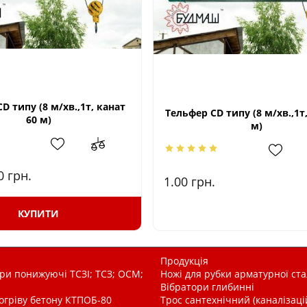
D типу (8 м/хв.,1т, канат
Тельфер CD типу (8 м/хв.,1т,
60 м)
м)
00
грн.
1.00
грн.
КУПИТИ
Продукція
и понижуючі ТСЗІ; ТСЗ; ОСМ;
Ножі для рубки арматурної ста
Вібратори глибинні
рогріву бетону КТПОБ-80
Трос сантехнічний (каналізац