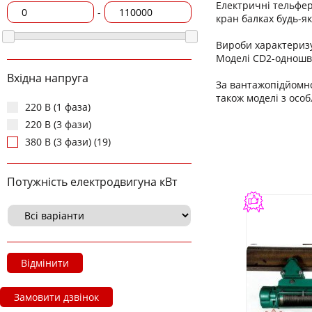
Електричні тельфер
-
кран балках будь-як
Вироби характериз
Моделі CD2-одношви
Вхідна напруга
За вантажопідйомнос
також моделі з осо
220 В (1 фаза)
220 В (3 фази)
380 В (3 фази) (19)
Потужність електродвигуна кВт
Відмінити
Замовити дзвінок