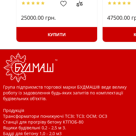
25000.00
грн.
47500.00
г
КУПИТИ
Група підприємств торгової марки БУДМАШ® веде велику
роботу із задоволення будь-яких запитів по комплектації
будівельних об'єктів.
Продукція
Трансформатори понижуючі ТСЗІ; ТСЗ; ОСМ; ОСЗ
Станції для прогріву бетону КТПОБ-80
Ящики будівельні 0,2 - 2,5 м 3.
Бадді для бетону 1,0 - 2,0 м3