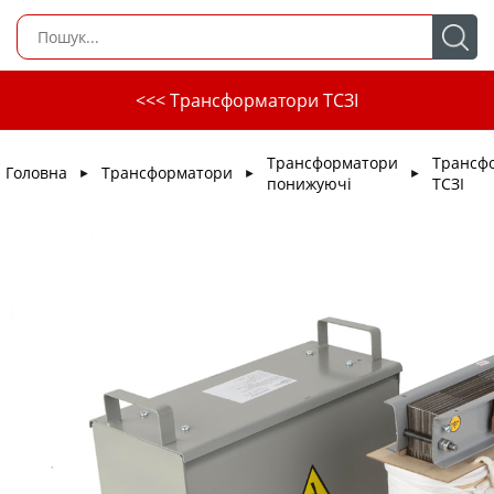
<<< Трансформатори ТСЗІ
Трансформатори
Трансф
Головна
Трансформатори
►
►
►
понижуючі
ТСЗІ