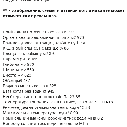
** – изображение, схемы и оттенок котла на сайте может
отличаться от реального.
Номінальна потужність котла кВт 97
Орієнтовна опалювальная площа м2 970
Паливо - дрова, антрацит, кам’яне вугілля
ККД (номінальне), не менше % 86
Площа теплообміну м2 8.6
Параметри топки
Глибина мм 970
Ширина мм 550
Висота мм 820
Об’єм дм3 437
Водяна ємність котла л 328
Вага котла без води кг 945
Необхідна тяга топочних газів Па 23-35
Температура топочних газів на виході з котла °C 100-180
Рекомендована мінімальна темп. води °C 58
Максимальна температура води °C 90
Номінальний (максим. робочий) тиск води МПа 0.2
Випробувальний тиск води, не більше МПа