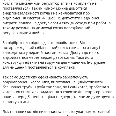
котла, та механічний регулятор тяги (в комплекті не
поставляється). Таким чином можна домогтися
енергонезалежності котла і не хвилюватися про
відключення електрики. Щоб не допустити надмірної
витрати палива і відрегулювати тягу димоходу при роботі в
такому режимі, на димоході котла передбачений
регулювальний шибер.
За відбір тепла відповідає теплообмінник. Він
чотирьохходовий (збільшений), пластинчастого типу і
знаходиться у верхній частині котла. Доступ до нього
відкривається через верхні двері котла. Така його
конструкція ефективна і зручна для чищення. Інструмент
для чищення поставляється в комплекті.
Так само додаткову ефективність забезпечують
водонаповнені колосники, виготовлені з цільнотягнутої
безшовної труби. Труба так само, як і сам котел, зроблена з
котельної сталі. Для видалення з колосників непрогорівшого
палива передбачені спеціальні дверцята, якими дуже зручно
користуватися.
Якість наших котлів визначається застосуванням котельної