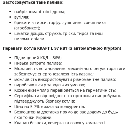
Застосовується таке паливо:
найрізноманітніші дрова;
вугілля;
брикети з тирси, торфу, лушпиння соняшника
(агробрикет);
шматки дощок, стружка, тріски, тирса та інші
пиломатеріали.
Переваги котла KRAFT L 97 кВт (з автоматикою Krypton)
Підвищений ККД – 86%;
Низька витрата палива;
Можливість встановлення механічного регулятора тяги
забезпечує енергонезалежність казана;
можливість використовувати різноманітне паливо;
виробляються у заводських умовах;
Кожен екземпляр перевіряється на герметичність;
Сертифікати відповідності та протоколи випробувань
підтверджують безпеку котлів;
Ціна на 5-7% нижча за конкурентів;
Безкоштовна доставка прямо до вас додому до будь-
якої точки України;
Клапан безпеки, кочерга та совок у комплекті.