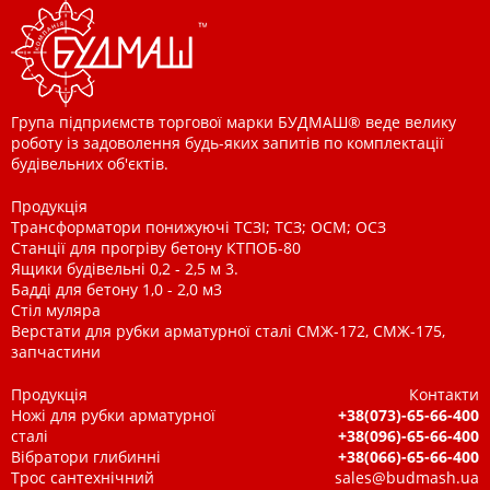
Група підприємств торгової марки БУДМАШ® веде велику
роботу із задоволення будь-яких запитів по комплектації
будівельних об'єктів.
Продукція
Трансформатори понижуючі ТСЗІ; ТСЗ; ОСМ; ОСЗ
Станції для прогріву бетону КТПОБ-80
Ящики будівельні 0,2 - 2,5 м 3.
Бадді для бетону 1,0 - 2,0 м3
Стіл муляра
Верстати для рубки арматурної сталі СМЖ-172, СМЖ-175,
запчастини
Продукція
Контакти
Ножі для рубки арматурної
+38(073)-65-66-400
сталі
+38(096)-65-66-400
Вібратори глибинні
+38(066)-65-66-400
Трос сантехнічний
sales@budmash.ua