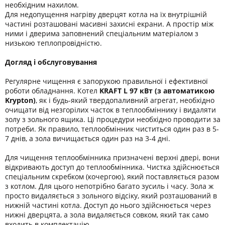
необхідним нахилом.
Для недопущення нагріву дверцят котла на їх внутрішній
частині розташовані масивні захисні екрани. А простір між
ними і дверима заповнений спеціальним матеріалом з
низькою теплопровідністю.
Догляд і обслуговування
Регулярне чищення є запорукою правильної і ефективної
роботи обладнання. Котел
KRAFT L 97 кВт (з автоматикою
Krypton)
, як і будь-який твердопаливний агрегат, необхідно
очищати від незгорілих часток в теплообміннику і видаляти
золу з зольного ящика. Ці процедури необхідно проводити за
потреби. Як правило, теплообмінник чиститься один раз в 5-
7 днів, а зола вичищається один раз на 3-4 дні.
Для чищення теплообмінника призначені верхні двері, вони
відкривають доступ до теплообмінника. Чистка здійснюється
спеціальним скребком (кочергою), який поставляється разом
з котлом. Для цього непотрібно багато зусиль і часу. Зола ж
просто видаляється з зольного відсіку, який розташований в
нижній частині котла. Доступ до нього здійснюється через
нижні дверцята, а зола видаляється совком, який так само
входить в комплектацію.