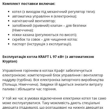
Комплект поставки включає:
котел (з виходом під механічний регулятор тяги);
автоматика управлінн я (електроніка);
нагнітаючий вентилятор;
запобіжний (зривний) клапан – для безпеки
(Німеччина);
ніжки казана (регулюються по висоті);
скребок та совок – для чищення котла;
паспорт (інструкція з експлуатації).
Експлуатація котла KRAFT L 97 кВт (з автоматикою
Krypton)
Управління горінням в котлах Крафт забезпечується
електронікою: комп'ютерний блок управління і вентилятор
наддуву (турбіна). Вся електроніка імпортного виробництва
(Польща, Німеччина). Завдяки їй вдається знизити витрату
палива і збільшити час горіння.
У той же час в умовах відключення електрики котел так само
може експлуатуватися. Таку можливість дають спеціальні
дверцята (піддувало), що розташовані на нижніх дверцятах