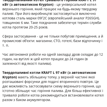
кВт (з автоматикою Krypton)
- це універсальний котел
верхнього горіння, який працює на будь-якому твердому
паливі. При його виробництві застосовується виключно
котлова сталь марки 09Г2С (європейський аналог P265GН),
товщиною 6 мм. Таке поєднання забезпечує термін служби
котла протягом 20-25 років.
Сфера застосування - це не тільки побутові приміщення, а й
промислові об'єкти: магазини, СТО, готелі, бази відпочинку і
т. п.
Час автономної роботи на одній закладці дров складає до 12
годин, на вугіллі ж цей котел працює до 24 годин (в
залежності від якості палива).
Твердопаливні котли KRAFT L 97 кВт
(з автоматикою
Krypton)
мають збільшену топку, у верхній частині якої
розташовані форсунки для подачі вторинного повітря. Це
дає можливість застосовувати схему верхнього горіння, що
істотно збільшує час горіння палива. Для більш ефективної і
тривалої роботи котла рекомендується встановлювати котел
разом з баком акумулятором.