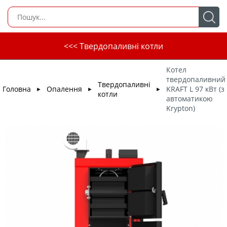
<<< Твердопаливні котли
Котел
твердопаливний
Твердопаливні
Головна
Опалення
KRAFT L 97 кВт (з
►
►
►
котли
автоматикою
Krypton)