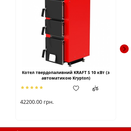
Котел твердопаливний KRAFT S 10 кВт (з
К
автоматикою Krypton)
42200.00
грн.
6