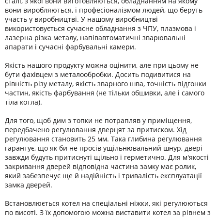
сталі, з якої вони виготовляються, обладнанням на якому
вони виробляються, і професіоналізмом людей, що беруть
участь у виробництві. У нашому виробництві
використовується сучасне обладнання з ЧПУ, плазмова і
лазерна різка металу, напівавтоматичні зварювальні
апарати і сучасні фарбувальні камери.
Якість нашого продукту можна оцінити, але при цьому не
бути фахівцем з металообробки. Досить подивитися на
рівність різу металу, якість зварного шва, точність підгонки
частин, якість фарбування (не тільки обшивки, але і самого
тіла котла).
Для того, щоб дим з топки не потрапляв у приміщення,
передбачено регулювання дверцят за притиском. Хід
регулювання становить 25 мм. Така глибина регулювання
гарантує, що як би не просів ущільнювальний шнур, двері
завжди будуть притиснуті щільно і герметично. Для м'якості
закривання дверей відповідна частина замку має ролик,
який забезпечує ще й надійність і тривалість експлуатації
замка дверей.
Встановлюється котел на спеціальні ніжки, які регулюються
по висоті. З їх допомогою можна виставити котел за рівнем з