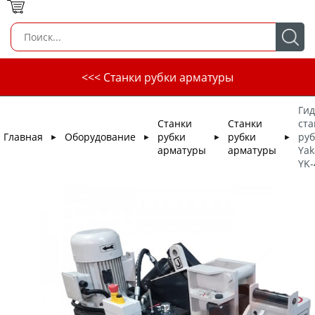
<<< Станки рубки арматуры
Ги
Станки
Станки
ста
Главная
Оборудование
рубки
рубки
ру
►
►
►
►
арматуры
арматуры
Yak
YK-