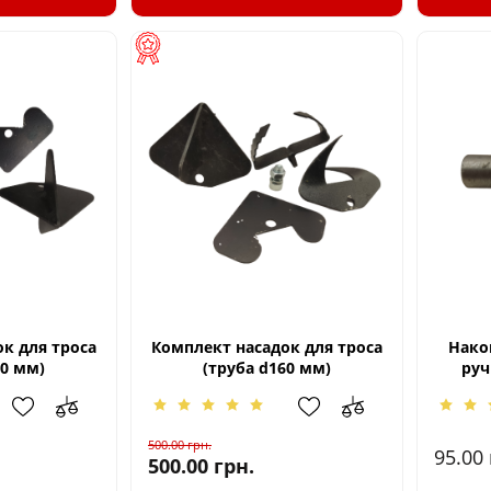
к для троса
Комплект насадок для троса
Нако
10 мм)
(труба d160 мм)
руч
500.00
грн.
95.00
500.00
грн.