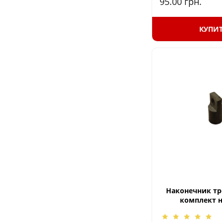
95.00
грн.
КУПИ
Наконечник тро
комплект н