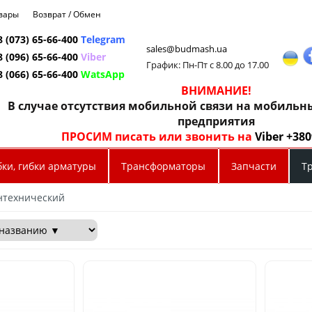
овары
Возврат / Обмен
8 (073) 65-66-400
Telegram
sales@budmash.ua
8 (096) 65-66-400
Viber
График: Пн-Пт с 8.00 до 17.00
8 (066) 65-66-400
WatsApp
ВНИМАНИЕ!
В случае отсутствия мобильной связи на мобиль
предприятия
ПРОСИМ писать или звонить на
Viber +38
бки, гибки арматуры
Трансформаторы
Запчасти
Т
нтехнический