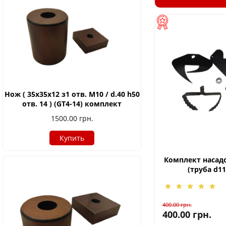
Нож ( 35х35х12 з1 отв. М10 / d.40 h50
отв. 14 ) (GT4-14) комплект
1500.00
грн.
Купить
Комплект насадо
(труба d1
400.00
грн.
400.00
грн.