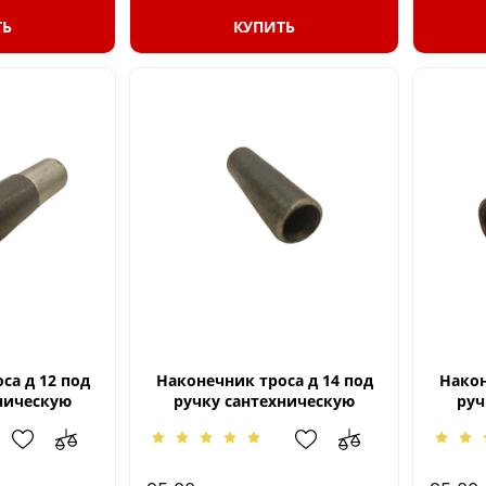
ТЬ
КУПИТЬ
са д 12 под
Наконечник троса д 14 под
Након
ническую
ручку сантехническую
руч