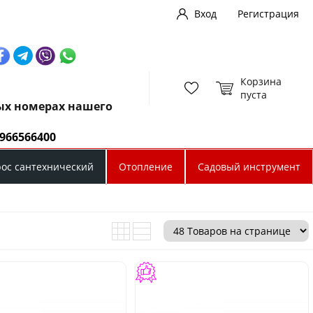
Вход
Регистрация
Корзина
пуста
ных номерах нашего
0966566400
рос сантехнический
Отопление
Садовый инструмент