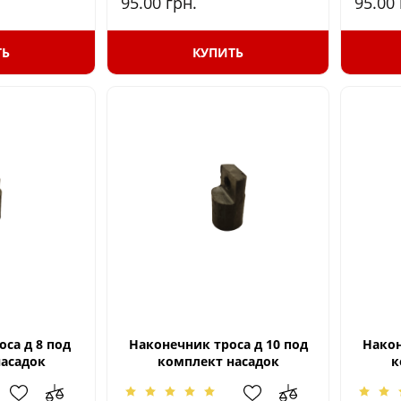
95.00
грн.
95.00
ТЬ
КУПИТЬ
са д 8 под
Наконечник троса д 10 под
Након
асадок
комплект насадок
к