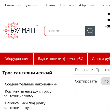
О компании
Доставка
Оплата
Контакты
Избранные
Топ т
+3
+3
+3
Оборудование
Бадьи, ящики, формы ФБС
Станки ру
Главная
Трос са
►
Трос сантехнический
Сортировать
Соеденительные наконечники
Комплекты насадок к тросу
сантехническому
Наконечники под ручку
сантехническую