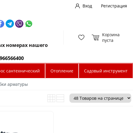
Вход
Регистрация
Корзина
пуста
ных номерах нашего
0966566400
рос сантехнический
Отопление
Садовый инструмент
ибки арматуры