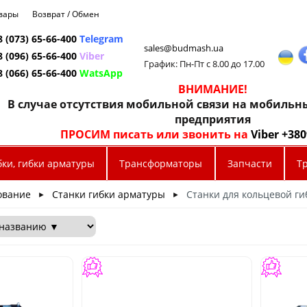
овары
Возврат / Обмен
8 (073) 65-66-400
Telegram
sales@budmash.ua
8 (096) 65-66-400
Viber
График: Пн-Пт с 8.00 до 17.00
8 (066) 65-66-400
WatsApp
ВНИМАНИЕ!
В случае отсутствия мобильной связи на мобиль
предприятия
ПРОСИМ писать или звонить на
Viber +38
бки, гибки арматуры
Трансформаторы
Запчасти
Т
ование
Станки гибки арматуры
Станки для кольцевой г
►
►