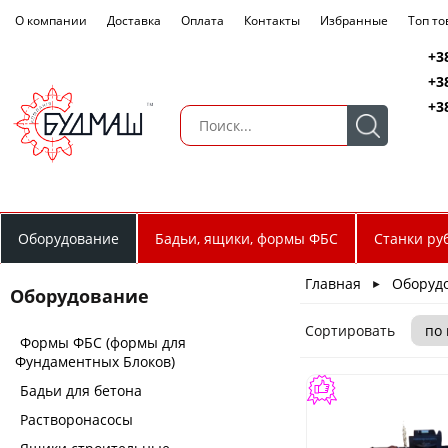
О компании
Доставка
Оплата
Контакты
Избранные
Топ т
+3
+3
+3
Оборудование
Бадьи, ящики, формы ФБС
Станки ру
Главная
Оборуд
►
Оборудование
Сортировать
Формы ФБС (формы для
Фундаментных Блоков)
Бадьи для бетона
Растворонасосы