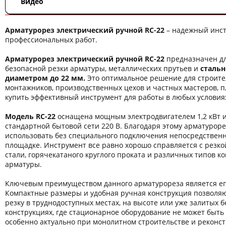
Видео
Арматурорез электрический ручной RC-22
– надежный инст
профессиональных работ.
Арматурорез электрический ручной RC-22
предназначен дл
безопасной резки арматуры, металлических прутьев и
сталь
диаметром до 22 мм.
Это оптимальное решение для строите
монтажников, производственных цехов и частных мастеров,
купить эффективный инструмент для работы в любых условия
Модель RC-22
оснащена мощным электродвигателем 1,2 кВт и
стандартной бытовой сети 220 В. Благодаря этому арматурор
использовать без специального подключения непосредственн
площадке. Инструмент все равно хорошо справляется с резко
стали, горячекатаного круглого проката и различных типов к
арматуры.
Ключевым преимуществом данного арматурореза является ег
Компактные размеры и удобная ручная конструкция позволя
резку в труднодоступных местах, на высоте или уже залитых 
конструкциях, где стационарное оборудование не может быть
особенно актуально при монолитном строительстве и реконс