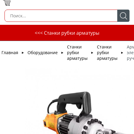
<<< Станки рубки арматуры
Станки
Станки
Ар
Главная
Оборудование
рубки
рубки
эле
►
►
►
►
арматуры
арматуры
руч