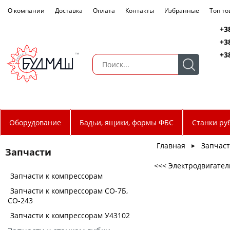
О компании
Доставка
Оплата
Контакты
Избранные
Топ т
+3
+3
+3
Оборудование
Бадьи, ящики, формы ФБС
Станки ру
Главная
Запчас
►
Запчасти
<<< Электродвигатель
Запчасти к компрессорам
Запчасти к компрессорам СО-7Б,
СО-243
Запчасти к компрессорам У43102