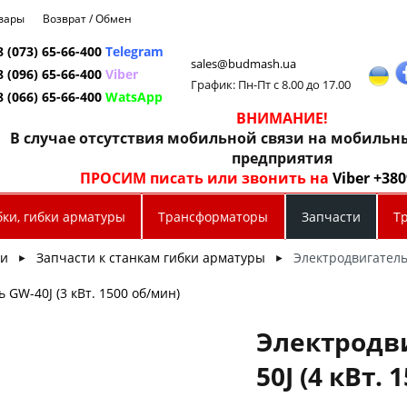
овары
Возврат / Обмен
8 (073) 65-66-400
Telegram
sales@budmash.ua
8 (096) 65-66-400
Viber
График: Пн-Пт с 8.00 до 17.00
8 (066) 65-66-400
WatsApp
ВНИМАНИЕ!
В случае отсутствия мобильной связи на мобиль
предприятия
ПРОСИМ писать или звонить на
Viber +38
бки, гибки арматуры
Трансформаторы
Запчасти
Т
ти
Запчасти к станкам гибки арматуры
Электродвигатель 
►
►
 GW-40J (3 кВт. 1500 об/мин)
Электродв
50J (4 кВт.