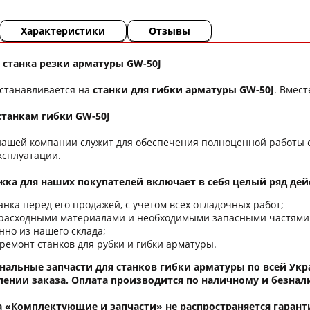
Характеристики
Отзывы
 станка резки арматуры GW-50J
устанавливается на
станки для гибки арматуры GW-50J
. Вмес
станкам гибки GW-50J
нашей компании служит для обеспечения полноценной работы с
эксплуатации.
ка для наших покупателей включает в себя целый ряд дейс
анка перед его продажей, с учетом всех отладочных работ;
расходными материалами и необходимыми запасными частями за
нно из нашего склада;
ремонт станков для рубки и гибки арматуры.
нальные запчасти для станков гибки арматуры по всей Ук
ении заказа. Оплата производится по наличному и безнал
а «Комплектующие и запчасти» не распространяется гаранти