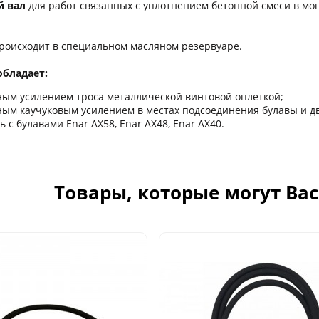
й вал
для работ связанных с уплотнением бетонной смеси в мо
роисходит в специальном масляном резервуаре.
обладает:
ым усилением троса металлической винтовой оплеткой;
ым каучуковым усилением в местах подсоединения булавы и дв
 с булавами Enar AX58, Enar AX48, Enar AX40.
Товары, которые могут Ва