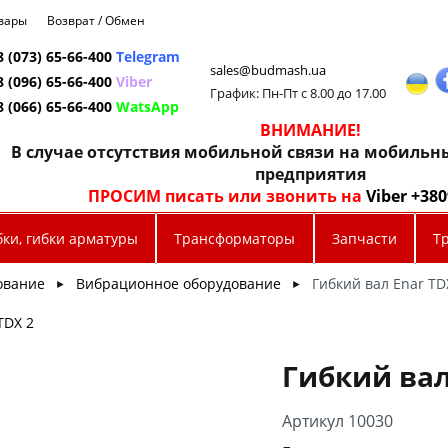
овары
Возврат / Обмен
8 (073) 65-66-400
Telegram
sales@budmash.ua
8 (096) 65-66-400
Viber
График: Пн-Пт с 8.00 до 17.00
8 (066) 65-66-400
WatsApp
ВНИМАНИЕ!
В случае отсутствия мобильной связи на мобиль
предприятия
ПРОСИМ писать или звонить на
Viber +38
бки, гибки арматуры
Трансформаторы
Запчасти
Т
ование
Вибрационное оборудование
Гибкий вал Enar TD
►
►
TDX 2
Гибкий вал
Артикул 10030