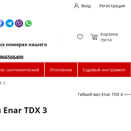
Вход
Регистрация
Корзина
пуста
ных номерах нашего
0966566400
рос сантехнический
Отопление
Садовый инструмент
X 3
Гибкий вал Enar TDX 4 >>>
 Enar TDX 3