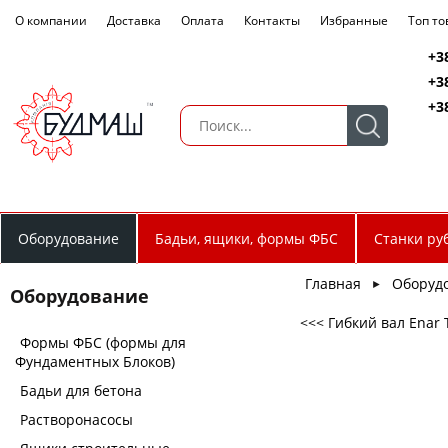
О компании
Доставка
Оплата
Контакты
Избранные
Топ т
+3
+3
+3
Оборудование
Бадьи, ящики, формы ФБС
Станки ру
Главная
Оборуд
►
Оборудование
<<< Гибкий вал Enar 
Формы ФБС (формы для
Фундаментных Блоков)
Бадьи для бетона
Растворонасосы