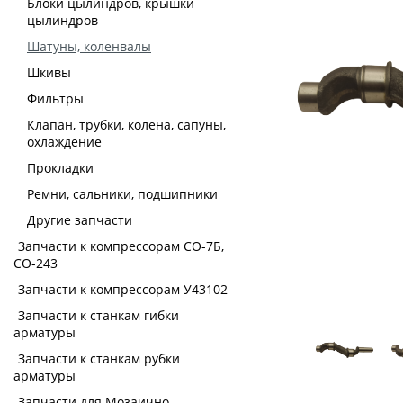
Блоки цылиндров, крышки
цылиндров
Шатуны, коленвалы
Шкивы
Фильтры
Клапан, трубки, колена, сапуны,
охлаждение
Прокладки
Ремни, сальники, подшипники
Другие запчасти
Запчасти к компрессорам СО-7Б,
СО-243
Запчасти к компрессорам У43102
Запчасти к станкам гибки
арматуры
Запчасти к станкам рубки
арматуры
Запчасти для Мозаично-