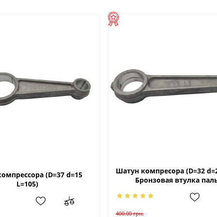
Шатун компресора (D=32 d=2
омпрессора (D=37 d=15
Бронзовая втулка пал
L=105)
400.00
грн.