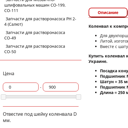
шлифовальных машин СО-199,
СО-111
Описание
Запчасти для растворонасоса РН 2-
4 (Салют)
Коленвал к компр
Запчасти для растворонасоса
Для двухпорш
СО-49
Литой, изгото
Запчасти для растворонасоса
Вместе с шат
СО-50
Купить коленвал к
Украине.
Посадка кону
Цена
Подшипник №
Шатун = 35 м
Подшипник №
-
Длина = 250 
Отвестие под шейку коленвала D
мм.