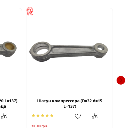
0 L=137)
Шатун компрессора (D=32 d=15
ьца
L=137)
300.00
грн.
300