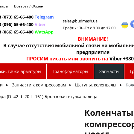
овары
Возврат / Обмен
8 (073) 65-66-400
Telegram
sales@budmash.ua
8 (096) 65-66-400
Viber
График: Пн-Пт с 8.00 до 17.00
8 (066) 65-66-400
WatsApp
ВНИМАНИЕ!
В случае отсутствия мобильной связи на мобиль
предприятия
ПРОСИМ писать или звонить на
Viber +38
бки, гибки арматуры
Трансформаторы
Запчасти
Т
ти
Запчасти к компрессорам
Шатуны, коленвалы
Кол
►
►
►
ра (D=42 d=20 L=161) Бронзовая втулка пальца
Коленчаты
компрессору