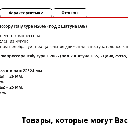
Характеристики
Отзывы
ессору
Italy type H2065 (под 2 шатуна D35)
невого компрессора.
влен из чугуна.
уном преобразует вращательное движение в поступательное к
омпрессора Italy type H2065 (под 2 шатуна D35) - цена, фот
са шківа = 22*24 мм.
1 = 25 мм.
м.
2 = 25 мм.
мм.
Товары, которые могут Ва