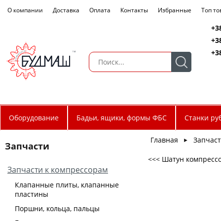
О компании
Доставка
Оплата
Контакты
Избранные
Топ т
+3
+3
+3
Оборудование
Бадьи, ящики, формы ФБС
Станки ру
Главная
Запчас
►
Запчасти
<<< Шатун компрессо
Запчасти к компрессорам
Клапанные плиты, клапанные
пластины
Поршни, кольца, пальцы