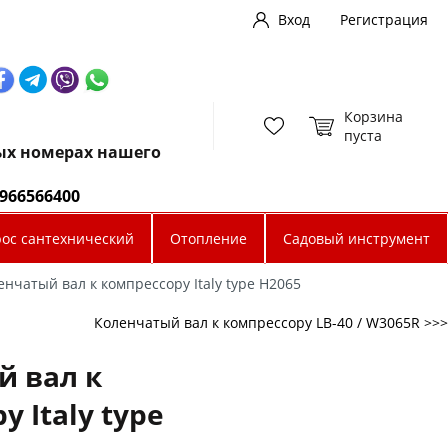
Вход
Регистрация
Корзина
пуста
ных номерах нашего
0966566400
рос сантехнический
Отопление
Садовый инструмент
енчатый вал к компрессору Italy type H2065
Коленчатый вал к компрессору LB-40 / W3065R >>>
й вал к
 Italy type