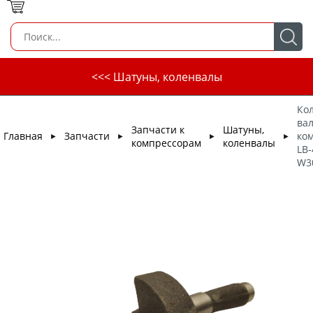
<<< Шатуны, коленвалы
Ко
вал
Запчасти к
Шатуны,
Главная
Запчасти
ко
►
►
►
►
компрессорам
коленвалы
LB-
W3