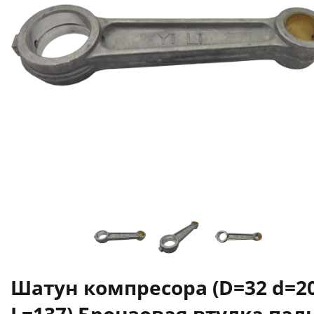
Шатун компресора (D=32 d=2
L=137) Бронзовая втулка пал