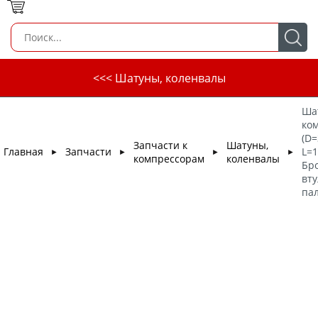
<<< Шатуны, коленвалы
Ша
ко
(D=
Запчасти к
Шатуны,
Главная
Запчасти
L=1
►
►
►
►
компрессорам
коленвалы
Бр
вту
па