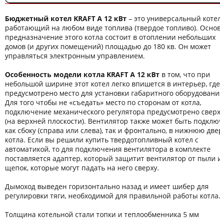
Бюджетный котел KRAFT A 12 кВт
– это универсальный котел
работающий на любом виде топлива (твердое топливо). Осно
предназначение этого котла состоит в отоплении небольших
домов (и других помещений) площадью до 180 кв. Он может
управляться электронным управлением.
Особенность модели котла KRAFT A 12 кВт
в том, что при
небольшой ширине этот котел легко впишется в интерьер, где
предусмотрено место для установки габаритного оборудовани
Для того чтобы не «съедать» место по сторонам от котла,
подключение механического регулятора предусмотрено свер
(на верхней плоскости). Вентилятор также может быть подкл
как сбоку (справа или слева), так и фронтально, в нижнюю дв
котла. Если вы решили купить твердотопливный котел с
автоматикой, то для подключения вентилятора в комплекте
поставляется адаптер, который защитит вентилятор от пыли 
щепок, которые могут падать на него сверху.
Дымоход выведен горизонтально назад и имеет шибер для
регулировки тяги, необходимой для правильной работы котла
Толщина котельной стали топки и теплообменника 5 мм