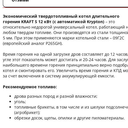
Экономический твердотопливный котел длительного
горения KRAFT S 12 кВт
(с автоматикой Krypton)
– это
относительно недорогой универсальный котел, работающий 
любом твердом топливе. Они производятся из стали толщино
5 мм. При этом применяются марки котельной стали – 09Г2С
(европейский аналог P265GН).
Время горения на одной загрузке дров составляет до 12 часов
угле этот показатель может достигать и 20-24 часов. Для заслу
наибольшего времени горения принципиально верно подобр
котел и смонтировать его. Увеличить время горения и КПД м
за счет включения в систему аккумулирующей емкости.
Рекомендуемое топливо:
дрова разных пород и разной влажности;
уголь;
топливные брикеты, в том числе и из шелухи подсолнеч
(агробрикет);
обрезки досок, щепы, опилки и другие пиломатериалы.