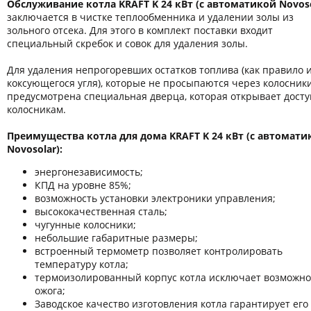
Обслуживание котла KRAFT K 24 кВт
(с автоматикой Novoso
заключается в чистке теплообменника и удалении золы из
зольного отсека. Для этого в комплект поставки входит
специальный скребок и совок для удаления золы.
Для удаления непрогоревших остатков топлива (как правило 
коксующегося угля), которые не просыпаются через колосники
предусмотрена специальная дверца, которая открывает досту
колосникам.
Преимущества котла для дома KRAFT K 24 кВт (с автомати
Novosolar):
энергонезависимость;
КПД на уровне 85%;
возможность установки электроники управления;
высококачественная сталь;
чугунные колосники;
небольшие габаритные размеры;
встроенный термометр позволяет контролировать
температуру котла;
термоизолированный корпус котла исключает возможно
ожога;
Заводское качество изготовления котла гарантирует его