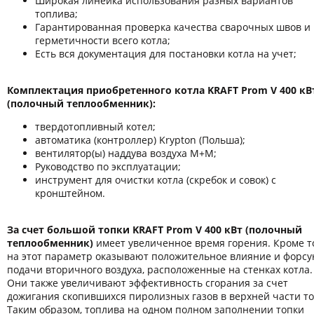
Широкая линейка использования разных вариантов
топлива;
Гарантированная проверка качества сварочных швов и
герметичности всего котла;
Есть вся документация для постановки котла на учет;
Комплектация приобретенного котла KRAFT Prom V 400 кВ
(полочный теплообменник):
твердотопливный котел;
автоматика (контроллер) Krypton (Польша);
вентилятор(ы) наддува воздуха М+М;
Руководство по эксплуатации;
инструмент для очистки котла (скребок и совок) с
кронштейном.
За счет большой топки KRAFT Prom V 400 кВт (полочный
теплообменник)
имеет увеличенное время горения. Кроме то
на этот параметр оказывают положительное влияние и форсу
подачи вторичного воздуха, расположенные на стенках котла.
Они также увеличивают эффективность сгорания за счет
дожигания скопившихся пиролизных газов в верхней части то
Таким образом, топлива на одном полном заполнении топки