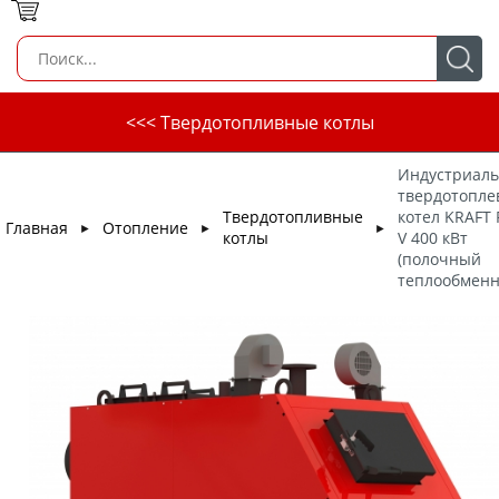
<<< Твердотопливные котлы
Индустриал
твердотопл
Твердотопливные
котел KRAFT
Главная
Отопление
►
►
►
котлы
V 400 кВт
(полочный
теплообменн