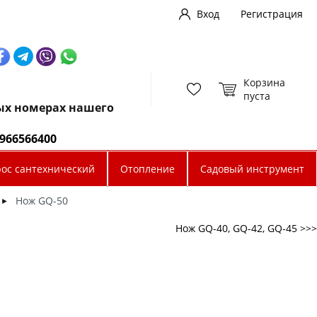
Вход
Регистрация
Корзина
пуста
ных номерах нашего
0966566400
рос сантехнический
Отопление
Садовый инструмент
Нож GQ-50
►
Нож GQ-40, GQ-42, GQ-45 >>>