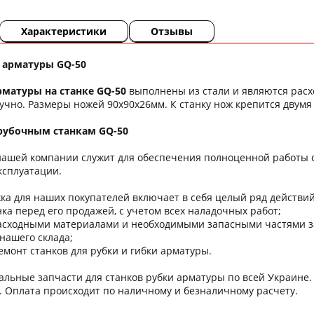
Характеристики
Отзывы
 арматуры GQ-50
рматуры на станке GQ-50
выполнены из стали и являются рас
чно. Размеры ножей 90х90х26мм. К станку нож крепится двумя
 рубочным станкам GQ-50
нашей компании служит для обеспечения полноценной работы с
эксплуатации.
а для наших покупателей включает в себя целый ряд действий п
а перед его продажей, с учетом всех наладочных работ;
ходными материалами и необходимыми запасными частями зака
нашего склада;
онт станков для рубки и гибки арматуры.
альные запчасти для станков рубки арматуры по всей Украине.
. Оплата происходит по наличному и безналичному расчету.