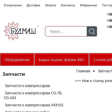
О компании
Доставка
Оплата
Контакты
Избранные
Топ т
+3
+3
+3
Оборудование
Бадьи, ящики, формы ФБС
Станки ру
Главная
Запчас
►
Запчасти
<<< Нож к станку рез
Запчасти к компрессорам
Запчасти к компрессорам СО-7Б,
СО-243
Запчасти к компрессорам У43102