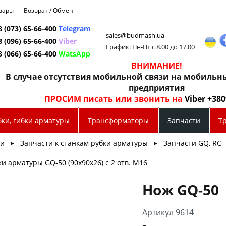
овары
Возврат / Обмен
8 (073) 65-66-400
Telegram
sales@budmash.ua
8 (096) 65-66-400
Viber
График: Пн-Пт с 8.00 до 17.00
8 (066) 65-66-400
WatsApp
ВНИМАНИЕ!
В случае отсутствия мобильной связи на мобиль
предприятия
ПРОСИМ писать или звонить на
Viber +38
бки, гибки арматуры
Трансформаторы
Запчасти
Т
ти
Запчасти к станкам рубки арматуры
Запчасти GQ, RC
►
►
ки арматуры GQ-50 (90х90х26) с 2 отв. М16
Нож GQ-50
Артикул 9614