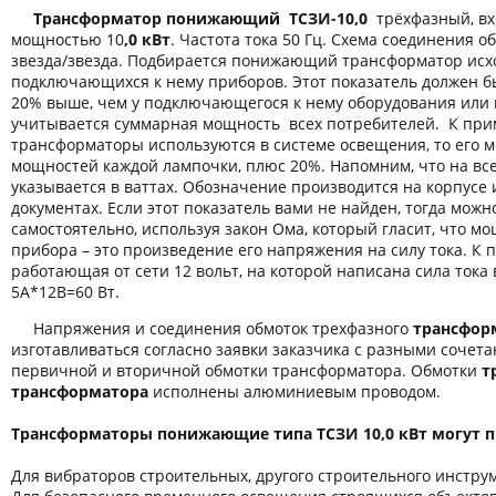
Трансформатор понижающий ТСЗИ-10,0
трёхфазный, в
мощностью 10
,0 кВт
. Частота тока 50 Гц. Схема соединения о
звезда/звезда. Подбирается понижающий трансформатор исх
подключающихся к нему приборов. Этот показатель должен б
20% выше, чем у подключающегося к нему оборудования или 
учитывается суммарная мощность всех потребителей. К пр
трансформаторы используются в системе освещения, то его 
мощностей каждой лампочки, плюс 20%. Напомним, что на вс
указывается в ваттах. Обозначение производится на корпусе
документах. Если этот показатель вами не найден, тогда можн
самостоятельно, используя закон Ома, который гласит, что м
прибора – это произведение его напряжения на силу тока. К 
работающая от сети 12 вольт, на которой написана сила тока 
5А*12В=60 Вт.
Напряжения и соединения обмоток трехфазного
трансформ
изготавливаться согласно заявки заказчика с разными соче
первичной и вторичной обмотки трансформатора. Обмотки
т
трансформатора
исполнены алюминиевым проводом.
Трансформаторы понижающие типа ТСЗИ 10,0 кВт могут п
Для вибраторов строительных, другого строительного инстру