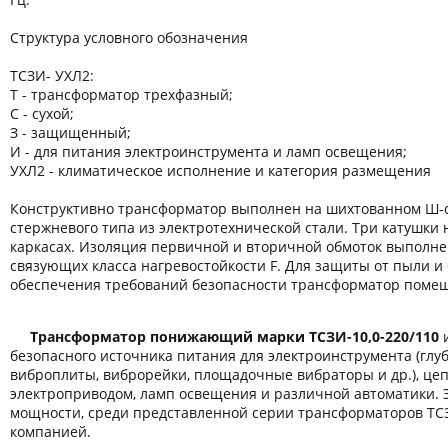
Структура условного обозначения
ТСЗИ- УХЛ2:
Т - трансформатор трехфазный;
С - сухой;
З - защищенный;
И - для питания электроинструмента и ламп освещения;
УХЛ2 - климатическое исполнение и категория размещения
Конструктивно трансформатор выполнен на шихтованном Ш-
стержневого типа из электротехнической стали. Три катушки
каркасах. Изоляция первичной и вторичной обмоток выполн
связующих класса нагревостойкости F. Для защиты от пыли и 
обеспечения требований безопасности трансформатор помещ
Трансформатор понижающий марки ТСЗИ-
10,0-220/110
и
безопасного источника питания для электроинструмента (гл
виброплиты, виброрейки, площадочные вибраторы и др.), це
электроприводом, ламп освещения и различной автоматики. 
мощности, среди представленной серии трансформаторов ТС
компанией.