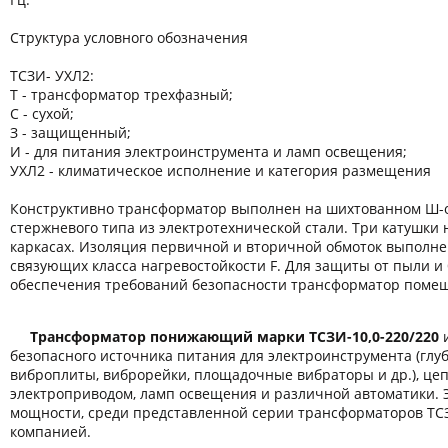
Структура условного обозначения
ТСЗИ- УХЛ2:
Т - трансформатор трехфазный;
С - сухой;
З - защищенный;
И - для питания электроинструмента и ламп освещения;
УХЛ2 - климатическое исполнение и категория размещения
Конструктивно трансформатор выполнен на шихтованном Ш-
стержневого типа из электротехнической стали. Три катушки
каркасах. Изоляция первичной и вторичной обмоток выполн
связующих класса нагревостойкости F. Для защиты от пыли и 
обеспечения требований безопасности трансформатор помещ
Трансформатор понижающий марки ТСЗИ-
10,0-220/220
и
безопасного источника питания для электроинструмента (гл
виброплиты, виброрейки, площадочные вибраторы и др.), це
электроприводом, ламп освещения и различной автоматики. 
мощности, среди представленной серии трансформаторов ТС
компанией.