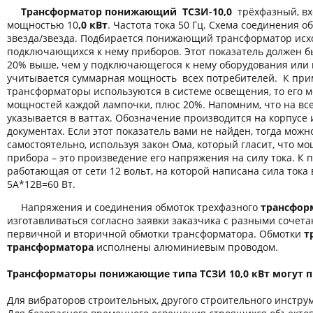
Трансформатор понижающий ТСЗИ-10,0
трёхфазный, в
мощностью 10
,0 кВт
. Частота тока 50 Гц. Схема соединения о
звезда/звезда. Подбирается понижающий трансформатор исх
подключающихся к нему приборов. Этот показатель должен б
20% выше, чем у подключающегося к нему оборудования или 
учитывается суммарная мощность всех потребителей. К пр
трансформаторы используются в системе освещения, то его 
мощностей каждой лампочки, плюс 20%. Напомним, что на вс
указывается в ваттах. Обозначение производится на корпусе
документах. Если этот показатель вами не найден, тогда можн
самостоятельно, используя закон Ома, который гласит, что м
прибора – это произведение его напряжения на силу тока. К 
работающая от сети 12 вольт, на которой написана сила тока 
5А*12В=60 Вт.
Напряжения и соединения обмоток трехфазного
трансформ
изготавливаться согласно заявки заказчика с разными соче
первичной и вторичной обмотки трансформатора. Обмотки
т
трансформатора
исполнены алюминиевым проводом.
Трансформаторы понижающие типа ТСЗИ 10,0 кВт могут п
Для вибраторов строительных, другого строительного инстру