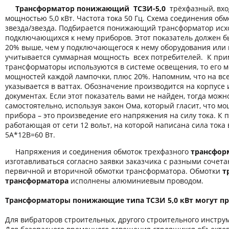
Трансформатор понижающий ТСЗИ-5,0
трёхфазный, вхо
мощностью 5,0 кВт. Частота тока 50 Гц. Схема соединения обм
звезда/звезда. Подбирается понижающий трансформатор исх
подключающихся к нему приборов. Этот показатель должен б
20% выше, чем у подключающегося к нему оборудования или 
учитывается суммарная мощность всех потребителей. К пр
трансформаторы используются в системе освещения, то его 
мощностей каждой лампочки, плюс 20%. Напомним, что на вс
указывается в ваттах. Обозначение производится на корпусе
документах. Если этот показатель вами не найден, тогда можн
самостоятельно, используя закон Ома, который гласит, что м
прибора – это произведение его напряжения на силу тока. К 
работающая от сети 12 вольт, на которой написана сила тока 
5А*12В=60 Вт.
Напряжения и соединения обмоток трехфазного
трансформ
изготавливаться согласно заявки заказчика с разными соче
первичной и вторичной обмотки трансформатора. Обмотки
т
трансформатора
исполнены алюминиевым проводом.
Трансформаторы понижающие типа ТСЗИ 5,0 кВт могут пр
Для вибраторов строительных, другого строительного инстру