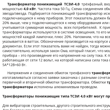
Трансформатор понижающий ТСЗИ-4,0
трёхфазный, вх
мощностью
4,0 кВт
. Частота тока 50 Гц. Схема соединения об
звезда/звезда. Подбирается понижающий трансформатор исх
подключающихся к нему приборов. Этот показатель должен б
20% выше, чем у подключающегося к нему оборудования или 
учитывается суммарная мощность всех потребителей. К пр
трансформаторы используются в системе освещения, то его 
мощностей каждой лампочки, плюс 20%. Напомним, что на вс
указывается в ваттах. Обозначение производится на корпусе
документах. Если этот показатель вами не найден, тогда можн
самостоятельно, используя закон Ома, который гласит, что м
прибора – это произведение его напряжения на силу тока. К 
работающая от сети 12 вольт, на которой написана сила тока 
5А*12В=60 Вт.
Напряжения и соединения обмоток трехфазного
трансформ
изготавливаться согласно заявки заказчика с разными соче
первичной и вторичной обмотки трансформатора. Обмотки
т
трансформатора
исполнены алюминиевым проводом.
Трансформаторы понижающие типа ТСЗИ 4,0 кВт могут пр
Для вибраторов строительных, другого строительного инстру