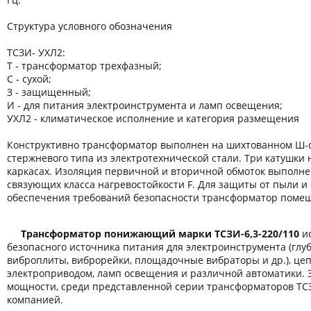
Структура условного обозначения
ТСЗИ- УХЛ2:
Т - трансформатор трехфазный;
С - сухой;
З - защищенный;
И - для питания электроинструмента и ламп освещения;
УХЛ2 - климатическое исполнение и категория размещения
Конструктивно трансформатор выполнен на шихтованном Ш-
стержневого типа из электротехнической стали. Три катушки
каркасах. Изоляция первичной и вторичной обмоток выполн
связующих класса нагревостойкости F. Для защиты от пыли и 
обеспечения требований безопасности трансформатор помещ
Трансформатор понижающий марки ТСЗИ-6,3-220/110
ис
безопасного источника питания для электроинструмента (гл
виброплиты, виброрейки, площадочные вибраторы и др.), це
электроприводом, ламп освещения и различной автоматики. 
мощности, среди представленной серии трансформаторов ТС
компанией.