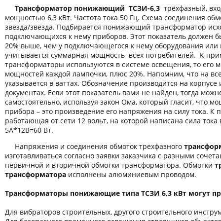
Трансформатор понижающий ТСЗИ-6,3
трёхфазный, вхо
мощностью 6,3 кВт. Частота тока 50 Гц. Схема соединения обм
звезда/звезда. Подбирается понижающий трансформатор исх
подключающихся к нему приборов. Этот показатель должен б
20% выше, чем у подключающегося к нему оборудования или 
учитывается суммарная мощность всех потребителей. К пр
трансформаторы используются в системе освещения, то его 
мощностей каждой лампочки, плюс 20%. Напомним, что на вс
указывается в ваттах. Обозначение производится на корпусе
документах. Если этот показатель вами не найден, тогда можн
самостоятельно, используя закон Ома, который гласит, что м
прибора – это произведение его напряжения на силу тока. К 
работающая от сети 12 вольт, на которой написана сила тока 
5А*12В=60 Вт.
Напряжения и соединения обмоток трехфазного
трансфор
изготавливаться согласно заявки заказчика с разными соче
первичной и вторичной обмотки трансформатора. Обмотки
т
трансформатора
исполнены алюминиевым проводом.
Трансформаторы понижающие типа ТСЗИ 6,3 кВт могут пр
Для вибраторов строительных, другого строительного инстру