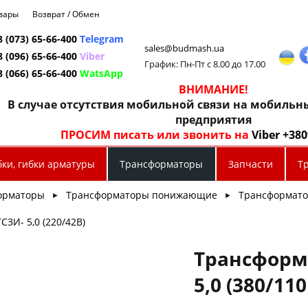
овары
Возврат / Обмен
8 (073) 65-66-400
Telegram
sales@budmash.ua
8 (096) 65-66-400
Viber
График: Пн-Пт с 8.00 до 17.00
8 (066) 65-66-400
WatsApp
ВНИМАНИЕ!
В случае отсутствия мобильной связи на мобиль
предприятия
ПРОСИМ писать или звонить на
Viber +38
бки, гибки арматуры
Трансформаторы
Запчасти
Т
орматоры
Трансформаторы понижающие
Трансформато
►
►
ЗИ- 5,0 (220/42В)
Трансформ
5,0 (380/110