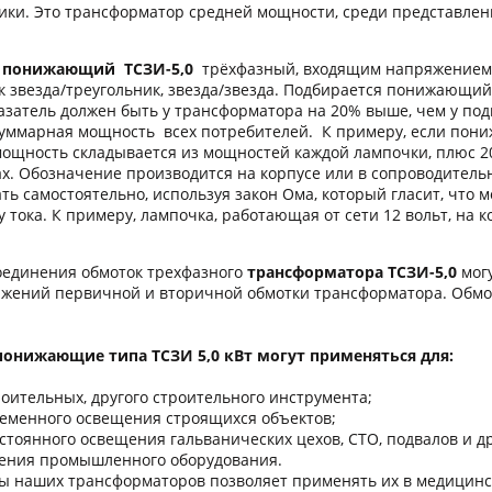
ики. Это трансформатор средней мощности, среди представле
 понижающий ТСЗИ-5,0
трёхфазный, входящим напряжением 38
к звезда/треугольник, звезда/звезда. Подбирается понижающи
казатель должен быть у трансформатора на 20% выше, чем у по
суммарная мощность всех потребителей. К примеру, если пон
 мощность складывается из мощностей каждой лампочки, плюс 2
ах. Обозначение производится на корпусе или в сопроводительн
ть самостоятельно, используя закон Ома, который гласит, что 
 тока. К примеру, лампочка, работающая от сети 12 вольт, на к
динения обмоток трехфазного
трансформатора ТСЗИ-5,0
могу
жений первичной и вторичной обмотки трансформатора. Обм
онижающие типа ТСЗИ 5,0 кВт могут применяться для:
оительных, другого строительного инструмента;
ременного освещения строящихся объектов;
стоянного освещения гальванических цехов, СТО, подвалов и 
ения промышленного оборудования.
ы наших трансформаторов позволяет применять их в медицинск