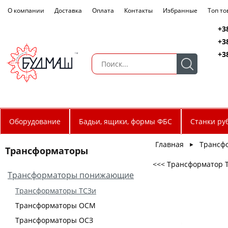
О компании
Доставка
Оплата
Контакты
Избранные
Топ т
+3
+3
+3
Оборудование
Бадьи, ящики, формы ФБС
Станки ру
Главная
Трансф
►
Трансформаторы
<<< Трансформатор ТС
Трансформаторы понижающие
Трансформаторы ТСЗи
Трансформаторы ОСМ
Трансформаторы ОСЗ