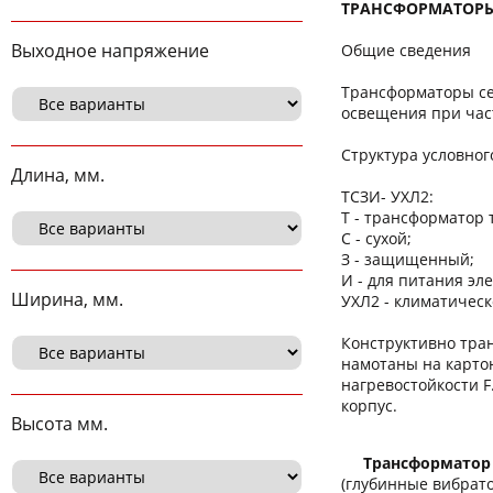
ТРАНСФОРМАТОРЫ Т
Выходное напряжение
Общие сведения
Трансформаторы се
освещения при част
Структура условно
Длина, мм.
ТСЗИ- УХЛ2:
Т - трансформатор
С - сухой;
З - защищенный;
И - для питания эл
Ширина, мм.
УХЛ2 - климатичес
Конструктивно тра
намотаны на карто
нагревостойкости 
корпус.
Высота мм.
Трансформатор
(глубинные вибрат