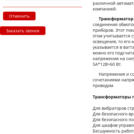
различной автомат
компанией.
Отменить
Трансформатор
соединения обмото
приборов. Этот по
Заказать звонок
этом учитывается 
освещения, то его
указывается в ватт
можно его подсчита
напряжения на силу
5А*12В=60 Вт.
Напряжения и сое
сочетаниями напря
проводом.
Трансформаторы п
Для вибраторов стр
Для безопасного в
Для безопасного по
Для шкафов управл
Бесшумность работ