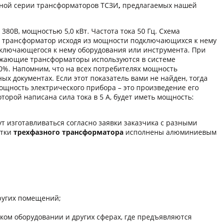
нной серии трансформаторов ТСЗИ
,
предлагаемых нашей
0В, мощностью 5,0 кВт. Частота тока 50 Гц. Схема
й трансформатор исходя из мощности подключающихся к нему
дключающегося к нему оборудования или инструмента. При
ижающие трансформаторы используются в системе
0%. Напомним, что на всех потребителях мощность
ых документах. Если этот показатель вами не найден, тогда
мощность электрического прибора – это произведение его
оторой написана сила тока в 5 А, будет иметь мощность:
т изготавливаться согласно заявки заказчика с разными
отки
трехфазного трансформатора
исполнены алюминиевым
других помещений;
ом оборудовании и других сферaх, где предъявляются