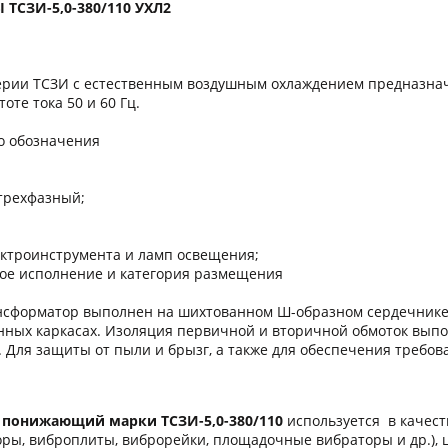
СЗИ-5,0-380/110 УХЛ2
рии ТСЗИ с естественным воздушным охлаждением предназнач
оте тока 50 и 60 Гц.
го обозначения
 трехфазный;
ектроинструмента и ламп освещения;
кое исполнение и категория размещения
нсформатор выполнен на шихтованном Ш-образном сердечнике с
нных каркасах. Изоляция первичной и вторичной обмоток вып
F. Для защиты от пыли и брызг, а также для обеспечения треб
 понижающий марки ТСЗИ-5,0-380/110
используется в качест
оры, виброплиты, виброрейки, площадочные вибраторы и др.),