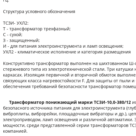
Структура условного обозначения
ТСЗИ- УХЛ2:
Т - трансформатор трехфазный;
С - сухой;
З - защищенный;
И - для питания электроинструмента и ламп освещения;
УХЛ2 - климатическое исполнение и категория размещения
Конструктивно трансформатор выполнен на шихтованном Ш-
стержневого типа из электротехнической стали. Три катушки
каркасах. Изоляция первичной и вторичной обмоток выполн
связующих класса нагревостойкости F. Для защиты от пыли и 
обеспечения требований безопасности трансформатор помещ
Трансформатор понижающий марки ТСЗИ-
10,0-380/12
ис
безопасного источника питания для электроинструмента (гл
виброплиты, виброрейки, площадочные вибраторы и др.), це
электроприводом, ламп освещения и различной автоматики. 
мощности, среди представленной серии трансформаторов ТС
компанией.