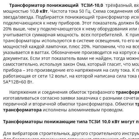
Трансформатор понижающий ТСЗИ-10,0
трёхфазный, в
мощностью 10
,0 кВт
. Частота тока 50 Гц. Схема соединения о
звезда/звезда. Подбирается понижающий трансформатор исх
подключающихся к нему приборов. Этот показатель должен б
20% выше, чем у подключающегося к нему оборудования или 
учитывается суммарная мощность всех потребителей. К пр
трансформаторы используются в системе освещения, то его 
мощностей каждой лампочки, плюс 20%. Напомним, что на вс
указывается в ваттах. Обозначение производится на корпусе
документах. Если этот показатель вами не найден, тогда можн
самостоятельно, используя закон Ома, который гласит, что м
прибора – это произведение его напряжения на силу тока. К 
работающая от сети 12 вольт, на которой написана сила тока 
5А*12В=60 Вт.
Напряжения и соединения обмоток трехфазного
трансформ
изготавливаться согласно заявки заказчика с разными соче
первичной и вторичной обмотки трансформатора. Обмотки
т
трансформатора
исполнены алюминиевым проводом.
Трансформаторы понижающие типа ТСЗИ 10,0 кВт могут п
Для вибраторов строительных, другого строительного инстру