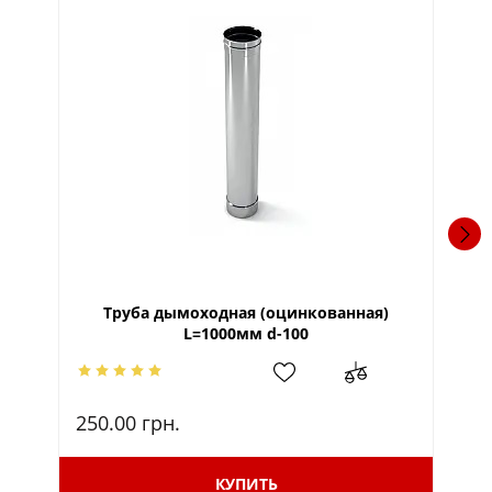
Труба дымоходная (оцинкованная)
Ко
L=1000мм d-100
250.00
грн.
22
КУПИТЬ