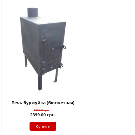
Печь буржуйка (бютжетная)
2599.00
грн.
2399.00
грн.
Купить