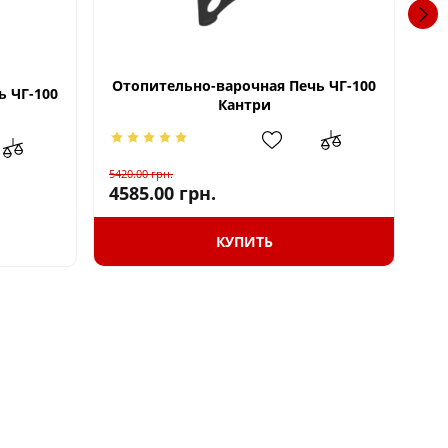
Отопительно-варочная Печь ЧГ-100
ь ЧГ-100
Ко
Кантри
5420.00
грн.
17
4585.00
грн.
КУПИТЬ