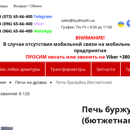
овары
Возврат / Обмен
8 (073) 65-66-400
Telegram
sales@budmash.ua
8 (096) 65-66-400
Viber
График: Пн-Пт с 8.00 до 17.00
8 (066) 65-66-400
WatsApp
ВНИМАНИЕ!
В случае отсутствия мобильной связи на мобиль
предприятия
ПРОСИМ писать или звонить на
Viber +38
бки, гибки арматуры
Трансформаторы
Запчасти
Т
ние
Печи на дровах
Печь буржуйка (бютжетная)
►
►
кованное d-120
Печь бурж
(бютжетна