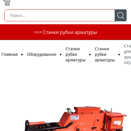
<<< Станки рубки арматуры
Ста
Станки
Станки
для
Главная
Оборудование
рубки
рубки
►
►
►
►
ар
арматуры
арматуры
GQ