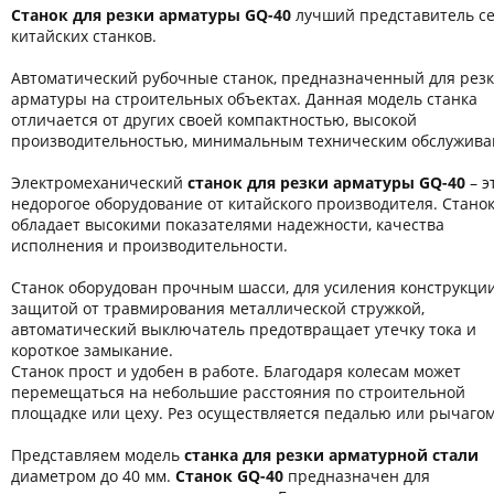
Станок для резки арматуры GQ-40
лучший представитель с
китайских станков.
Автоматический рубочные станок, предназначенный для рез
арматуры на строительных объектах. Данная модель станка
отличается от других своей компактностью, высокой
производительностью, минимальным техническим обслужива
Электромеханический
станок для резки арматуры GQ-40
– э
недорогое оборудование от китайского производителя. Стано
обладает высокими показателями надежности, качества
исполнения и производительности.
Станок оборудован прочным шасси, для усиления конструкции
защитой от травмирования металлической стружкой,
автоматический выключатель предотвращает утечку тока и
короткое замыкание.
Станок прост и удобен в работе. Благодаря колесам может
перемещаться на небольшие расстояния по строительной
площадке или цеху. Рез осуществляется педалью или рычагом
Представляем модель
станка для резки арматурной стали
диаметром до 40 мм.
Станок GQ-40
предназначен для