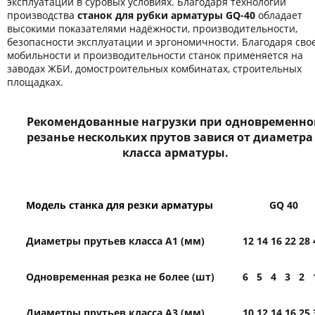
эксплуатации в суровых условиях. Благодаря технологии
производства
станок для рубки арматуры GQ-40
обладает
высокими показателями надёжности, производительности,
безопасности эксплуатации и эргономичности. Благодаря сво
мобильности и производительности станок применяется на
заводах ЖБИ, домостроительных комбинатах, строительных
площадках.
Рекомендованные нагрузки при одновременн
резанье нескольких прутов завися от диаметра
класса арматуры.
Модель станка для резки арматуры
GQ 40
Диаметры прутьев класса А1 (мм)
12
14
16
22
28
Одновременная резка не более (шт)
6
5
4
3
2
Диаметры прутьев класса А3 (мм)
10
12
14
16
25