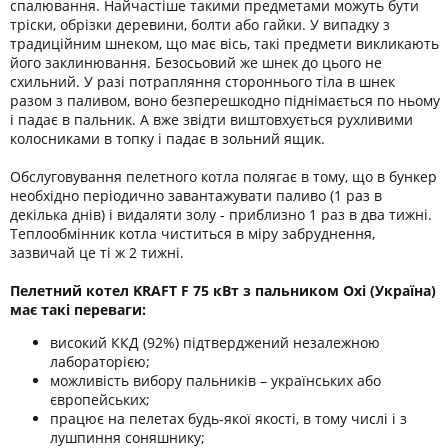
спалювання. Найчастіше такими предметами можуть бути
тріски, обрізки деревини, болти або гайки. У випадку з
традиційним шнеком, що має вісь, такі предмети викликають
його заклинювання. Безосьовий же шнек до цього не
схильний. У разі потрапляння стороннього тіла в шнек
разом з паливом, воно безперешкодно піднімається по ньому
і падає в пальник. А вже звідти виштовхується рухливими
колосниками в топку і падає в зольний ящик.
Обслуговування пелетного котла полягає в тому, що в бункер
необхідно періодично завантажувати паливо (1 раз в
декілька днів) і видаляти золу - приблизно 1 раз в два тижні.
Теплообмінник котла чиститься в міру забруднення,
зазвичай це ті ж 2 тижні.
Пелетний котел KRAFT F 75 кВт з пальником Oxi (Україна)
має такі переваги:
високий ККД (92%) підтверджений незалежною
лабораторією;
можливість вибору пальників – українських або
європейських;
працює на пелетах будь-якої якості, в тому числі і з
лушпиння соняшнику;