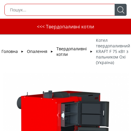
<<< Твердопаливні котли
Котел
твердопаливний
Твердопаливні
Головна
Опалення
KRAFT F 75 кВт з
►
►
►
котли
пальником Oxi
(Україна)