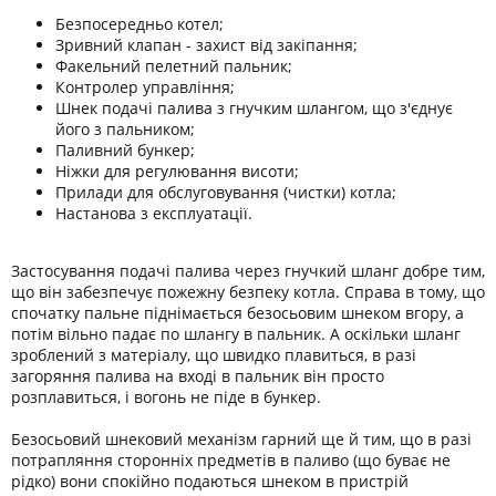
Безпосередньо котел;
Зривний клапан - захист від закіпання;
Факельний пелетний пальник;
Контролер управління;
Шнек подачі палива з гнучким шлангом, що з'єднує
його з пальником;
Паливний бункер;
Ніжки для регулювання висоти;
Прилади для обслуговування (чистки) котла;
Настанова з експлуатації.
Застосування подачі палива через гнучкий шланг добре тим,
що він забезпечує пожежну безпеку котла. Справа в тому, що
спочатку пальне піднімається безосьовим шнеком вгору, а
потім вільно падає по шлангу в пальник. А оскільки шланг
зроблений з матеріалу, що швидко плавиться, в разі
загоряння палива на вході в пальник він просто
розплавиться, і вогонь не піде в бункер.
Безосьовий шнековий механізм гарний ще й тим, що в разі
потрапляння сторонніх предметів в паливо (що буває не
рідко) вони спокійно подаються шнеком в пристрій