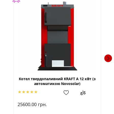
Котел твердопаливний KRAFT A 12 кВт (з
К
автоматикою Novosolar)
25600.00
грн.
3