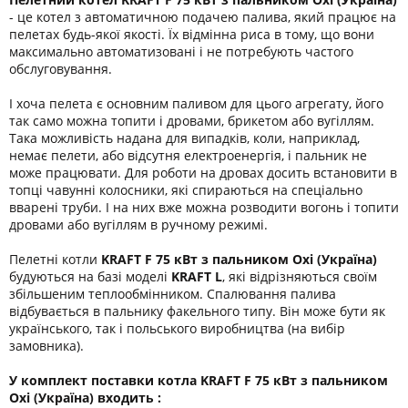
- це котел з автоматичною подачею палива, який працює на
пелетах будь-якої якості. Їх відмінна риса в тому, що вони
максимально автоматизовані і не потребують частого
обслуговування.
І хоча пелета є основним паливом для цього агрегату, його
так само можна топити і дровами, брикетом або вугіллям.
Така можливість надана для випадків, коли, наприклад,
немає пелети, або відсутня електроенергія, і пальник не
може працювати. Для роботи на дровах досить встановити в
топці чавунні колосники, які спираються на спеціально
вварені труби. І на них вже можна розводити вогонь і топити
дровами або вугіллям в ручному режимі.
Пелетні котли
KRAFT F 75 кВт з пальником Oxi (Україна)
будуються на базі моделі
KRAFT L
, які відрізняються своїм
збільшеним теплообмінником. Спалювання палива
відбувається в пальнику факельного типу. Він може бути як
українського, так і польського виробництва (на вибір
замовника).
У комплект поставки котла KRAFT F 75 кВт з пальником
Oxi (Україна) входить :