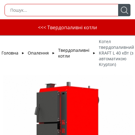
<<< Твердопаливні котли
Котел
твердопаливний
Твердопаливні
Головна
Опалення
KRAFT L 40 кВт (з
►
►
►
котли
автоматикою
Krypton)