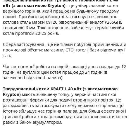
кВт (з автоматикою Krypton)
- це універсальний котел
верхнього горіння, який працює на будь-якому твердому
паливі. При його виробництві застосовується виключно
котлова сталь марки 09Г2С (європейський аналог P265GН),
товщиною 6 мм. Таке поєднання забезпечує термін служби
котла протягом 20-25 років.
Сфера застосування - це не тільки побутові приміщення, а й
промислові об'єкти: магазини, СТО, готелі, бази відпочинку і
т. п.
Час автономної роботи на одній закладці дров складає до 12
годин, на вугіллі ж цей котел працює до 24 годин (в
залежності від якості палива).
Твердопаливні котли KRAFT L 40 кВт
(з автоматикою
Krypton)
мають збільшену топку, у верхній частині якої
розташовані форсунки для подачі вторинного повітря. Це
дає можливість застосовувати схему верхнього горіння, що
істотно збільшує час горіння палива. Для більш ефективної і
тривалої роботи котла рекомендується встановлювати котел
разом з баком акумулятором.