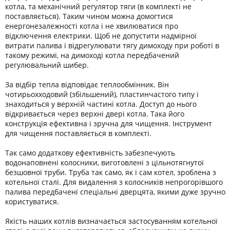
котла, та механічний регулятор тяги (в комплекті не
поставляється). Таким чином можна домогтися
енергонезалежності котла і не хвилюватися про
відключення електрики. Щоб не допустити надмірної
витрати палива і відрегулювати тягу димоходу при роботі в
такому режимі, на димоході котла передбачений
регулювальний шибер.
За відбір тепла відповідає теплообмінник. Він
чотирьохходовий (збільшений), пластинчастого типу і
знаходиться у верхній частині котла. Доступ до нього
відкривається через верхні двері котла. Така його
конструкція ефективна і зручна для чищення. Інструмент
для чищення поставляється в комплекті.
Так само додаткову ефективність забезпечують
водонаповнені колосники, виготовлені з цільнотягнутої
безшовної труби. Труба так само, як і сам котел, зроблена з
котельної сталі. Для видалення з колосників непрогорівшого
палива передбачені спеціальні дверцята, якими дуже зручно
користуватися.
Якість наших котлів визначається застосуванням котельної