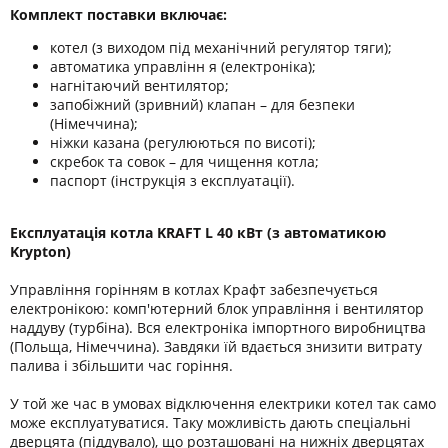
Комплект поставки включає:
котел (з виходом під механічний регулятор тяги);
автоматика управлінн я (електроніка);
нагнітаючий вентилятор;
запобіжний (зривний) клапан – для безпеки
(Німеччина);
ніжки казана (регулюються по висоті);
скребок та совок – для чищення котла;
паспорт (інструкція з експлуатації).
Експлуатація котла KRAFT L 40 кВт (з автоматикою
Krypton)
Управління горінням в котлах Крафт забезпечується
електронікою: комп'ютерний блок управління і вентилятор
наддуву (турбіна). Вся електроніка імпортного виробництва
(Польща, Німеччина). Завдяки їй вдається знизити витрату
палива і збільшити час горіння.
У той же час в умовах відключення електрики котел так само
може експлуатуватися. Таку можливість дають спеціальні
дверцята (піддувало), що розташовані на нижніх дверцятах