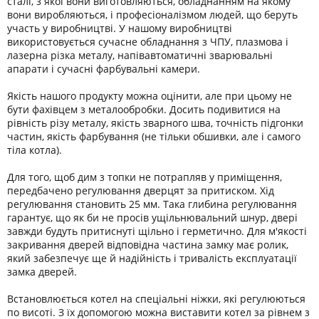
сталі, з якої вони виготовляються, обладнанням на якому
вони виробляються, і професіоналізмом людей, що беруть
участь у виробництві. У нашому виробництві
використовується сучасне обладнання з ЧПУ, плазмова і
лазерна різка металу, напівавтоматичні зварювальні
апарати і сучасні фарбувальні камери.
Якість нашого продукту можна оцінити, але при цьому не
бути фахівцем з металообробки. Досить подивитися на
рівність різу металу, якість зварного шва, точність підгонки
частин, якість фарбування (не тільки обшивки, але і самого
тіла котла).
Для того, щоб дим з топки не потрапляв у приміщення,
передбачено регулювання дверцят за притиском. Хід
регулювання становить 25 мм. Така глибина регулювання
гарантує, що як би не просів ущільнювальний шнур, двері
завжди будуть притиснуті щільно і герметично. Для м'якості
закривання дверей відповідна частина замку має ролик,
який забезпечує ще й надійність і тривалість експлуатації
замка дверей.
Встановлюється котел на спеціальні ніжки, які регулюються
по висоті. З їх допомогою можна виставити котел за рівнем з