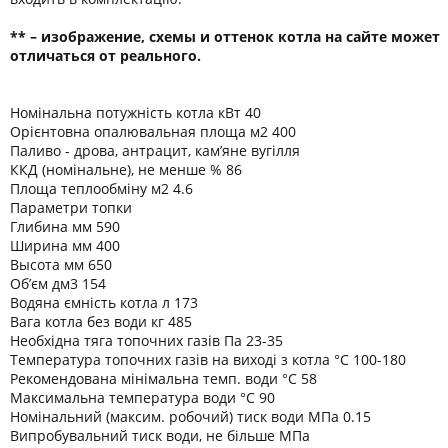
** – изображение, схемы и оттенок котла на сайте может
отличаться от реального.
Номінальна потужність котла кВт 40
Орієнтовна опалювальная площа м2 400
Паливо - дрова, антрацит, кам’яне вугілля
ККД (номінальне), не менше % 86
Площа теплообміну м2 4.6
Параметри топки
Глибина мм 590
Ширина мм 400
Высота мм 650
Об’єм дм3 154
Водяна ємність котла л 173
Вага котла без води кг 485
Необхідна тяга топочних газів Па 23-35
Температура топочних газів на виході з котла °C 100-180
Рекомендована мінімальна темп. води °C 58
Максимальна температура води °C 90
Номінальний (максим. робочий) тиск води МПа 0.15
Випробувальний тиск води, не більше МПа