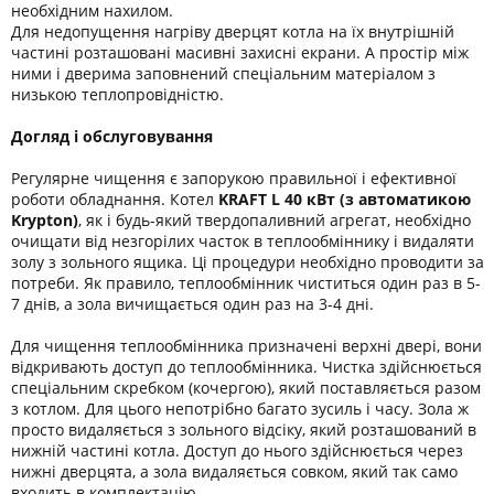
необхідним нахилом.
Для недопущення нагріву дверцят котла на їх внутрішній
частині розташовані масивні захисні екрани. А простір між
ними і дверима заповнений спеціальним матеріалом з
низькою теплопровідністю.
Догляд і обслуговування
Регулярне чищення є запорукою правильної і ефективної
роботи обладнання. Котел
KRAFT L 40 кВт (з автоматикою
Krypton)
, як і будь-який твердопаливний агрегат, необхідно
очищати від незгорілих часток в теплообміннику і видаляти
золу з зольного ящика. Ці процедури необхідно проводити за
потреби. Як правило, теплообмінник чиститься один раз в 5-
7 днів, а зола вичищається один раз на 3-4 дні.
Для чищення теплообмінника призначені верхні двері, вони
відкривають доступ до теплообмінника. Чистка здійснюється
спеціальним скребком (кочергою), який поставляється разом
з котлом. Для цього непотрібно багато зусиль і часу. Зола ж
просто видаляється з зольного відсіку, який розташований в
нижній частині котла. Доступ до нього здійснюється через
нижні дверцята, а зола видаляється совком, який так само
входить в комплектацію.