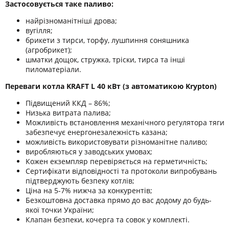
Застосовується таке паливо:
найрізноманітніші дрова;
вугілля;
брикети з тирси, торфу, лушпиння соняшника
(агробрикет);
шматки дощок, стружка, тріски, тирса та інші
пиломатеріали.
Переваги котла KRAFT L 40 кВт (з автоматикою Krypton)
Підвищений ККД – 86%;
Низька витрата палива;
Можливість встановлення механічного регулятора тяги
забезпечує енергонезалежність казана;
можливість використовувати різноманітне паливо;
виробляються у заводських умовах;
Кожен екземпляр перевіряється на герметичність;
Сертифікати відповідності та протоколи випробувань
підтверджують безпеку котлів;
Ціна на 5-7% нижча за конкурентів;
Безкоштовна доставка прямо до вас додому до будь-
якої точки України;
Клапан безпеки, кочерга та совок у комплекті.