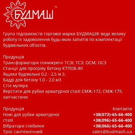
Група підприємств торгової марки БУДМАШ® веде велику
роботу із задоволення будь-яких запитів по комплектації
будівельних об'єктів.
Продукція
Трансформатори понижуючі ТСЗІ; ТСЗ; ОСМ; ОСЗ
Станції для прогріву бетону КТПОБ-80
Ящики будівельні 0,2 - 2,5 м 3.
Бадді для бетону 1,0 - 2,0 м3
Стіл муляра
Верстати для рубки арматурної сталі СМЖ-172, СМЖ-175,
запчастини
Продукція
Контакти
Ножі для рубки арматурної
+38(073)-65-66-400
сталі
+38(096)-65-66-400
Вібратори глибинні
+38(066)-65-66-400
Трос сантехнічний
sales@budmash.ua