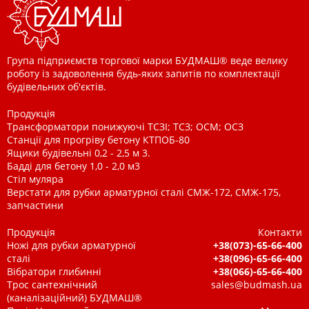
Група підприємств торгової марки БУДМАШ® веде велику
роботу із задоволення будь-яких запитів по комплектації
будівельних об'єктів.
Продукція
Трансформатори понижуючі ТСЗІ; ТСЗ; ОСМ; ОСЗ
Станції для прогріву бетону КТПОБ-80
Ящики будівельні 0,2 - 2,5 м 3.
Бадді для бетону 1,0 - 2,0 м3
Стіл муляра
Верстати для рубки арматурної сталі СМЖ-172, СМЖ-175,
запчастини
Продукція
Контакти
Ножі для рубки арматурної
+38(073)-65-66-400
сталі
+38(096)-65-66-400
Вібратори глибинні
+38(066)-65-66-400
Трос сантехнічний
sales@budmash.ua
(каналізаційний) БУДМАШ®