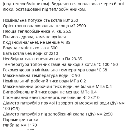
(над теплообмінником). Видаляється опала зола через бічні
люки, розташовані під теплообмінником.
Номінальна потужність котла кВт 250
Орієнтовна опалювальна площа м2 2500
Площа теплообмінника м. кв. 25.5
Паливо - дрова, кам’яне вугілля
ККД (номінальне), не менше % 85
Водяна ємність котла л 500
Вага котла без води кг 2210
Необхідна тяга топочних газів Па 23-35
Температура топочних газів на виході з котла °C 100-180
Рекомендована мінімальна температура води °C 58
Максимальна температура води °C 90
Номінальний робочий тиск води МПа 0.2
Максимальний робочий тиск води, не більше МПа 0.4
Випробувальний тиск води, не менше МПа 0.4
Споживання електроенергії, не більше Вт 2х210
Діаметр патрубків прямої і зворотної мережної води (Ду) мм
100 (ФЛ)
Діаметр патрубків під запобіжний клапан (Ду) мм 2х50
Параметри топки
глибина мм 1170