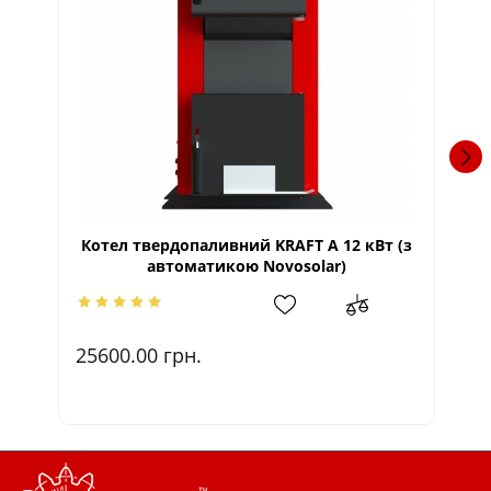
Котел твердопаливний KRAFT A 12 кВт (з
Ко
автоматикою Novosolar)
25600.00
грн.
3