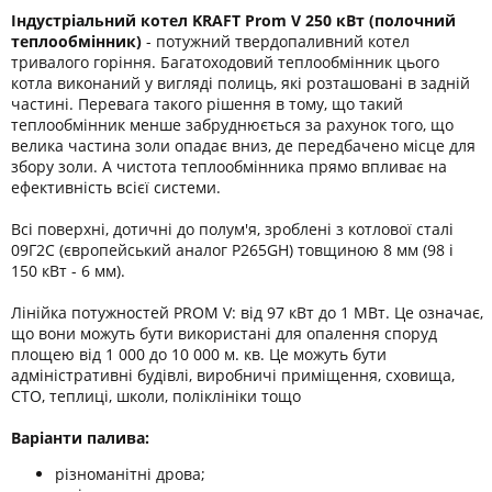
Індустріальний котел KRAFT Prom V 250 кВт (полочний
теплообмінник)
- потужний твердопаливний котел
тривалого горіння. Багатоходовий теплообмінник цього
котла виконаний у вигляді полиць, які розташовані в задній
частині. Перевага такого рішення в тому, що такий
теплообмінник менше забруднюється за рахунок того, що
велика частина золи опадає вниз, де передбачено місце для
збору золи. А чистота теплообмінника прямо впливає на
ефективність всієї системи.
Всі поверхні, дотичні до полум'я, зроблені з котлової сталі
09Г2С (європейський аналог P265GН) товщиною 8 мм (98 і
150 кВт - 6 мм).
Лінійка потужностей PROM V: від 97 кВт до 1 МВт. Це означає,
що вони можуть бути використані для опалення споруд
площею від 1 000 до 10 000 м. кв. Це можуть бути
адміністративні будівлі, виробничі приміщення, сховища,
СТО, теплиці, школи, поліклініки тощо
Варіанти палива:
різноманітні дрова;