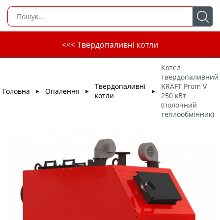
<<< Твердопаливні котли
Котел
твердопаливний
Твердопаливні
KRAFT Prom V
Головна
Опалення
►
►
►
котли
250 кВт
(полочний
теплообмінник)