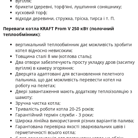
вугілля;
брикети (деревні, торф'яні, лушпиння соняшнику;
кусковий торф;
відходи деревини, стружка, тріска, тирса і т. П.
Переваги котла KRAFT Prom V 250 кВт (полочний
теплообмінник)
:
вертикальний теплообмінник дає можливість зробити
котел відносно невисоким;
Товщина сталі 8 мм (котлова сталь);
Два отвори забезпечують просту укладку дров (засипку
вугілля) в камеру згоряння;
Дверцята адаптовані для встановлення пелетного
пальника, що дає можливість перевести котел на
роботу на пелетах;
Двері завантаження мають додаткову теплоізоляцію з
шамоту;
Зручна чистка котла;
Тривалість роботи котла 20-25 років;
Гарантійний термін служби - 3 роки;
Широка лінійка використання різних варіантів палива;
Гарантована перевірка якості зварювальних швів і
герметичності всього котла;