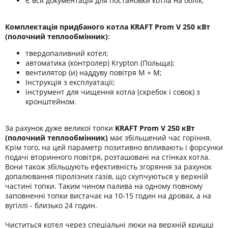
Є вся документація для постановки котла на облік;
Комплектація придбаного котла
KRAFT Prom V 250 кВт
(полочний теплообмінник)
:
твердопаливний котел;
автоматика (контролер) Krypton (Польща);
вентилятор (и) наддуву повітря М + М;
Інструкція з експлуатації;
інструмент для чищення котла (скребок і совок) з
кронштейном.
За рахунок дуже великої топки
KRAFT Prom V 250 кВт
(полочний теплообмінник)
має збільшений час горіння.
Крім того, на цей параметр позитивно впливають і форсунки
подачі вторинного повітря, розташовані на стінках котла.
Вони також збільшують ефективність згоряння за рахунок
допалювання піролізних газів, що скупчуються у верхній
частині топки. Таким чином палива на одному повному
заповненні топки вистачає на 10-15 годин на дровах, а на
вугіллі - близько 24 годин.
Чиститься котел через спеціальні люки на верхній кришці