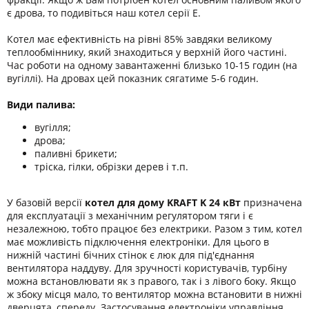
є дрова, то подивіться наш котел серії Е.
Котел має ефективність на рівні 85% завдяки великому
теплообміннику, який знаходиться у верхній його частині.
Час роботи на одному завантаженні близько 10-15 годин (на
вугіллі). На дровах цей показник сягатиме 5-6 годин.
Види палива:
вугілля;
дрова;
паливні брикети;
тріска, гілки, обрізки дерев і т.п.
У базовій версії
котел для дому KRAFT K 24 кВт
призначена
для експлуатації з механічним регулятором тяги і є
незалежною, тобто працює без електрики. Разом з тим, котел
має можливість підключення електроніки. Для цього в
нижній частині бічних стінок є люк для під'єднання
вентилятора наддуву. Для зручності користувачів, турбіну
можна встановлювати як з правого, так і з лівого боку. Якщо
ж збоку місця мало, то вентилятор можна встановити в нижні
дверцята, спереду. Застосування електроніки управління