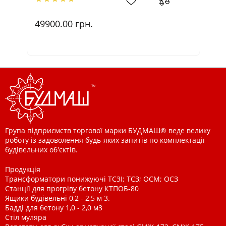
49900.00
грн.
5
Група підприємств торгової марки БУДМАШ® веде велику
роботу із задоволення будь-яких запитів по комплектації
будівельних об'єктів.
Продукція
Трансформатори понижуючі ТСЗІ; ТСЗ; ОСМ; ОСЗ
Станції для прогріву бетону КТПОБ-80
Ящики будівельні 0,2 - 2,5 м 3.
Бадді для бетону 1,0 - 2,0 м3
Стіл муляра