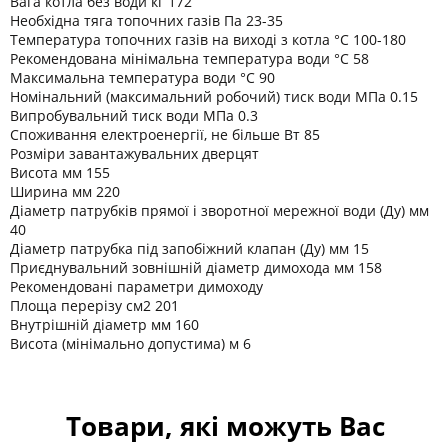
Вага котла без води кг 172
Необхідна тяга топочних газів Па 23-35
Температура топочних газів на виході з котла °C 100-180
Рекомендована мінімальна температура води °C 58
Максимальна температура води °C 90
Номінальний (максимальний робочий) тиск води МПа 0.15
Випробувальний тиск води МПа 0.3
Споживання електроенергії, не більше Вт 85
Розміри завантажувальних дверцят
Висота мм 155
Ширина мм 220
Діаметр патрубків прямої і зворотної мережної води (Ду) мм
40
Діаметр патрубка під запобіжний клапан (Ду) мм 15
Приєднувальний зовнішній діаметр димохода мм 158
Рекомендовані параметри димоходу
Площа перерізу см2 201
Внутрішній діаметр мм 160
Висота (мінімально допустима) м 6
Товари, які можуть Вас