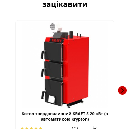
зацікавити
Котел твердопаливний KRAFT S 20 кВт (з
К
автоматикою Krypton)