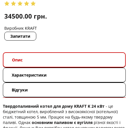
34500.00
грн.
Виробник
KRAFT
Запитати
Опис
Характеристики
Відгуки
Твердопаливний котел для дому KRAFT K 24 кВт
- це
бюджетний котел, вироблений з високоякісної (котельної)
сталі, товщиною 5 мм. Працює на будь-якому твердому
паливі. Однак
основним паливом є вугілля
різної якості і
фракції. Якщо ж Вам потрібен котел основним паливом якого