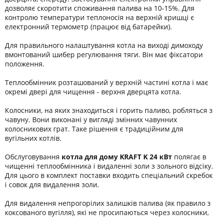
дозволяє скоротити споживання палива на 10-15%. Для
контролю температури теплоносія на верхній кришці є
електронний термометр (працює від батарейки).
Для правильного налаштування котла на виході димоходу
вмонтований шибер регулювання тяги. Він має фіксатори
положення.
Теплообмінник розташований у верхній частині котла і має
окремі двері для чищення - верхня дверцята котла.
Колосники, на яких знаходиться і горить паливо, робляться з
чавуну. Вони виконані у вигляді змінних чавунних
колосникових грат. Таке рішення є традиційним для
вугільних котлів.
Обслуговування
котла для дому KRAFT K 24 кВт
полягає в
чищенні теплообмінника і видаленні золи з зольного відсіку.
Для цього в комплект поставки входить спеціальний скребок
і совок для видалення золи.
Для видалення непрогорілих залишків палива (як правило з
коксованого вугілля), які не просипаються через колосники,