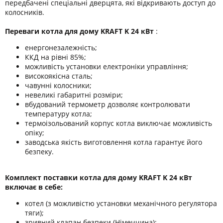
передбачені спеціальні дверцята, які відкривають доступ до
колосників.
Переваги котла для дому KRAFT K 24 кВт
:
енергонезалежність;
ККД на рівні 85%;
можливість установки електроніки управління;
високоякісна сталь;
чавунні колосники;
невеликі габаритні розміри;
вбудований термометр дозволяє контролювати
температуру котла;
термоізольований корпус котла виключає можливість
опіку;
заводська якість виготовлення котла гарантує його
безпеку.
Комплект поставки котла для дому KRAFT K 24 кВт
включає в себе:
котел (з можливістю установки механічного регулятора
тяги);
зривний клапан безпеки (Німеччина);