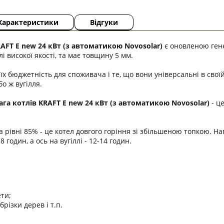
Характеристики
Відгуки
AFT E new 24 кВт
(з автоматикою Novosolar)
є оновленою генер
лі високої якості, та має товщину 5 мм.
 їх бюджетність для споживача і те, що вони універсальні в сво
бо ж вугілля.
га котлів KRAFT E new 24 кВт
(з автоматикою Novosolar)
- ц
а рівні 85% - це котел довгого горіння зі збільшеною топкою. Н
 годин, а ось на вугіллі - 12-14 годин.
ти;
обрізки дерев і т.п.