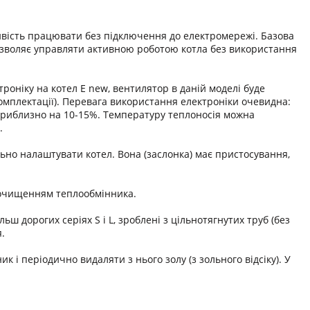
ивість працювати без підключення до електромережі. Базова
дозволяє управляти активною роботою котла без використання
оніку на котел Е new, вентилятор в даній моделі буде
 комплектації). Перевага використання електроніки очевидна:
приблизно на 10-15%. Температуру теплоносія можна
.
но налаштувати котел. Вона (заслонка) має пристосування,
е очищенням теплообмінника.
льш дорогих серіях S і L, зроблені з цільнотягнутих труб (без
.
і періодично видаляти з нього золу (з зольного відсіку). У