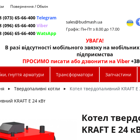
ри
Повернення / Обмін
8 (073) 65-66-400
Telegram
sales@budmash.ua
8 (096) 65-66-400
Viber
Графік: Пн-Пт з 8.00 до 17.00
8 (066) 65-66-400
WatsApp
УВАГА!
В разі відсутності мобільного звязку на мобільни
підприємства
ПРОСИМО писати або дзвонити на Viber
+38
ки, гнуття арматури
Трансформатори
Запчастини
ня
Твердопаливні котли
Котел твердопаливний KRAFT E 2
►
►
ивний KRAFT E 24 кВт
Котел твер
KRAFT E 24 кВ