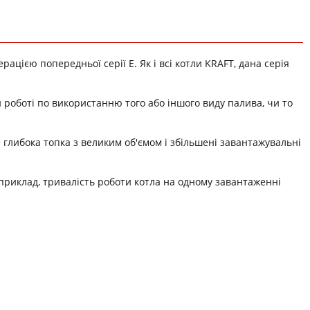
ацією попередньої серії Е. Як і всі котли KRAFT, дана серія
їй роботі по використанню того або іншого виду палива, чи то
е глибока топка з великим об'ємом і збільшені завантажувальні
априклад, тривалість роботи котла на одному завантаженні