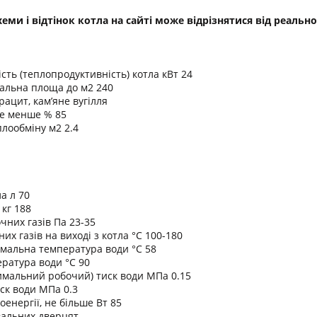
схеми і відтінок котла на сайті може відрізнятися від реал
сть (теплопродуктивність) котла кВт 24
альна площа до м2 240
рацит, кам’яне вугілля
не менше % 85
лообміну м2 2.4
а л 70
 кг 188
чних газів Па 23-35
х газів на виході з котла °C 100-180
мальна температура води °C 58
ратура води °C 90
имальний робочий) тиск води МПа 0.15
ск води МПа 0.3
енергії, не більше Вт 85
вальних дверцят