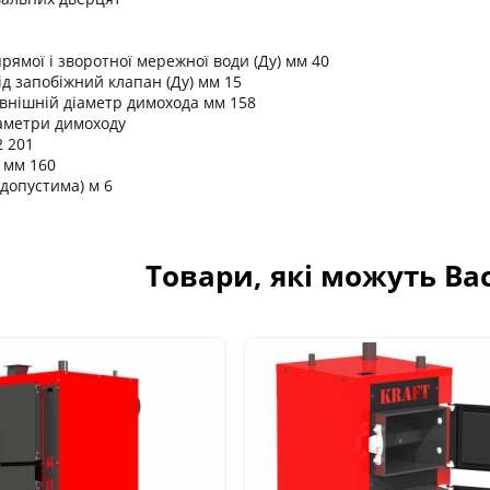
рямої і зворотної мережної води (Ду) мм 40
ід запобіжний клапан (Ду) мм 15
внішній діаметр димохода мм 158
аметри димоходу
2 201
 мм 160
 допустима) м 6
Товари, які можуть Ва