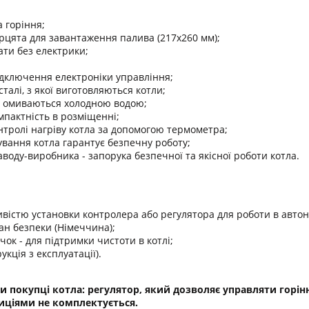
 горіння;
рцята для завантаження палива (217х260 мм);
ти без електрики;
ідключення електроніки управління;
сталі, з якої виготовляються котли;
кі омиваються холодною водою;
омпактність в розміщенні;
нтролі нагріву котла за допомогою термометра;
вання котла гарантує безпечну роботу;
заводу-виробника - запорука безпечної та якісної роботи котла.
ивістю установки контролера або регулятора для роботи в авто
ан безпеки (Німеччина);
чок - для підтримки чистоти в котлі;
укція з експлуатації).
ри покупці котла: регулятор, який дозволяє управляти горі
иціями не комплектується.