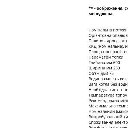
** - зображення, 
менеджера.
Номінальна потужні
Орієнтовна опалюв
Паливо - дрова, ант
ККД (номінальне), 
Площа поверхні теп
Параметри топки
Глибина мм 600
Ширина мм 260
Об’єм дм3 75
Водяна ємність котл
Вага котла без води
Необхідна тяга топо
Температура топочни
Рекомендована міні
Максимальна темпе
Номінальний (макс
Випробувальний ти
Споживання електро
Розміри завантажу