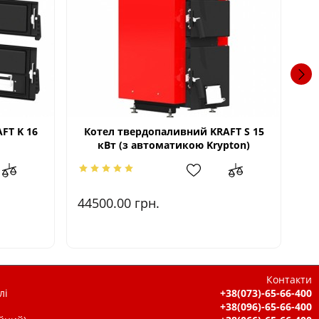
FT K 16
Котел твердопаливний KRAFT S 15
К
кВт (з автоматикою Krypton)
44500.00
грн.
60
Контакти
лі
+38(073)-65-66-400
+38(096)-65-66-400