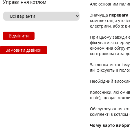
Управління котлом
Але основним палив
Значуща
перевага 
комплектація у клі
електрики, або ж в
Відмінити
При цьому завжди є
фіксуватися спереду
економічна обґрунт
Замовити дзвінок
контролювати за до
Заслонка механізму
які фіксують її пол
Необхідний високий
Колосники, які омив
швів), що дає можл
Обслуговування кот
комплекті з котлом 
Чому варто вибрат