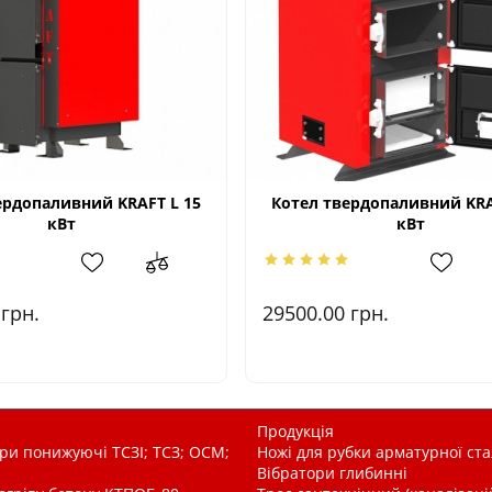
ердопаливний KRAFT L 15
Котел твердопаливний KRA
кВт
кВт
0
грн.
29500.00
грн.
Продукція
и понижуючі ТСЗІ; ТСЗ; ОСМ;
Ножі для рубки арматурної ста
Вібратори глибинні