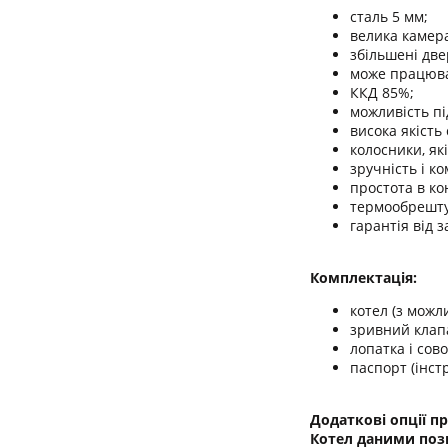
сталь 5 мм;
велика камера
збільшені две
може працюва
ККД 85%;
можливість п
висока якість 
колосники, я
зручність і к
простота в ко
термообрешту
гарантія від 
Комплектація:
котел (з можл
зривний клап
лопатка і сово
паспорт (інстр
Додаткові опції п
Котел даними поз