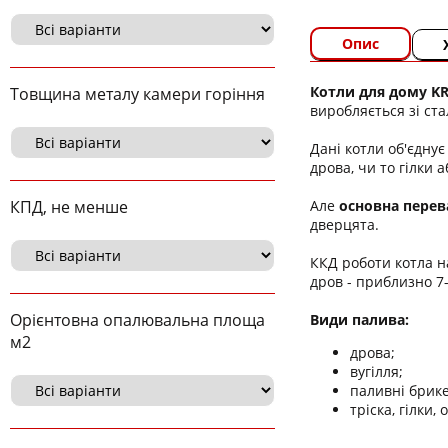
Опис
Котли для дому KR
Товщина металу камери горіння
виробляється зі ста
Дані котли об'єднує
дрова, чи то гілки а
Але
основна перева
КПД, не менше
дверцята.
ККД роботи котла н
дров - приблизно 7-8
Орієнтовна опалювальна площа
Види палива:
м2
дрова;
вугілля;
паливні брике
тріска, гілки, 