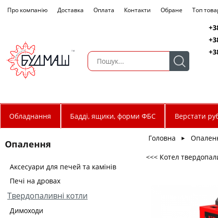
Про компанію
Доставка
Оплата
Контакти
Обране
Топ това
+3
+3
+3
Обладнання
Бадді, ящики, форми ФБС
Верстати руб
Головна
Опален
►
Опалення
<<< Котел твердопал
Аксесуари для печей та камінів
Печі на дровах
Твердопаливні котли
Димоходи