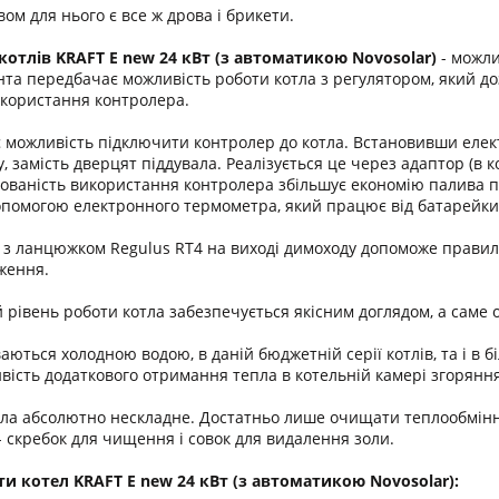
ом для нього є все ж дрова і брикети.
котлів KRAFT E new 24 кВт
(з автоматикою Novosolar)
- можл
єнта передбачає можливість роботи котла з регулятором, який 
икористання контролера.
 можливість підключити контролер до котла. Встановивши електр
, замість дверцят піддувала. Реалізується це через адаптор (в
ованість використання контролера збільшує економію палива 
помогою електронного термометра, який працює від батарейки
 з ланцюжком Regulus RT4 на виході димоходу допоможе правиль
оження.
 рівень роботи котла забезпечується якісним доглядом, а сам
аються холодною водою, в даній бюджетній серії котлів, та і в бі
ивість додаткового отримання тепла в котельній камері згоряння
ла абсолютно нескладне. Достатньо лише очищати теплообмінник 
- скребок для чищення і совок для видалення золи.
и котел KRAFT E new 24 кВт (з автоматикою Novosolar):