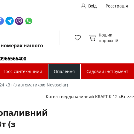
Вхід
Реєстрація
Кошик
порожній
х номерах нашого
0966566400
Трос сантехнічний
Опалення
Садовий інструмент
4 кВт (з автоматикою Novosolar)
Котел твердопаливний KRAFT K 12 кВт >>>
допаливний
т (з