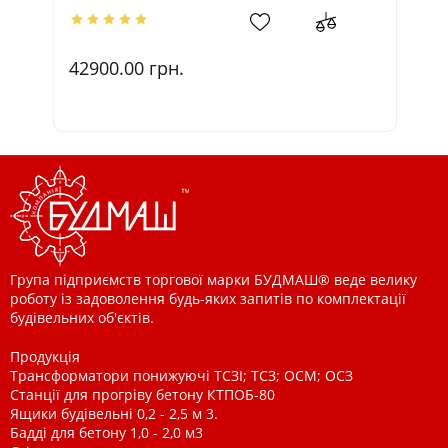
42900.00
грн.
3
Група підприємств торгової марки БУДМАШ® веде велику
роботу із задоволення будь-яких запитів по комплектації
будівельних об'єктів.
Продукція
Трансформатори понижуючі ТСЗІ; ТСЗ; ОСМ; ОСЗ
Станції для прогріву бетону КТПОБ-80
Ящики будівельні 0,2 - 2,5 м 3.
Бадді для бетону 1,0 - 2,0 м3