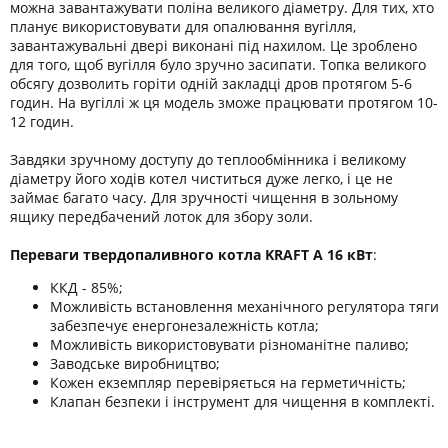
можна завантажувати поліна великого діаметру. Для тих, хто
планує використовувати для опалювання вугілля,
завантажувальні двері виконані під нахилом. Це зроблено
для того, щоб вугілля було зручно засипати. Топка великого
обсягу дозволить горіти одній закладці дров протягом 5-6
годин. На вугіллі ж ця модель зможе працювати протягом 10-
12 годин.
Завдяки зручному доступу до теплообмінника і великому
діаметру його ходів котел чиститься дуже легко, і це не
займає багато часу. Для зручності чищення в зольному
ящику передбачений лоток для збору золи.
Переваги твердопаливного котла KRAFT A 16 кВт
:
ККД - 85%;
Можливість встановлення механічного регулятора тяги
забезпечує енергонезалежність котла;
Можливість використовувати різноманітне паливо;
Заводське виробництво;
Кожен екземпляр перевіряється на герметичність;
Клапан безпеки і інструмент для чищення в комплекті.