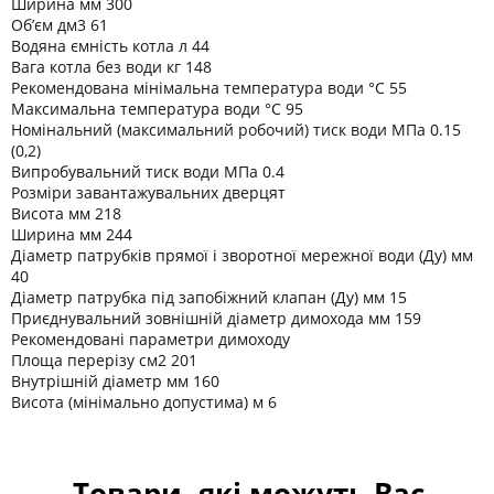
Ширина мм 300
Об’єм дм3 61
Водяна ємність котла л 44
Вага котла без води кг 148
Рекомендована мінімальна температура води °C 55
Максимальна температура води °C 95
Номінальний (максимальний робочий) тиск води МПа 0.15
(0,2)
Випробувальний тиск води МПа 0.4
Розміри завантажувальних дверцят
Висота мм 218
Ширина мм 244
Діаметр патрубків прямої і зворотної мережної води (Ду) мм
40
Діаметр патрубка під запобіжний клапан (Ду) мм 15
Приєднувальний зовнішній діаметр димохода мм 159
Рекомендовані параметри димоходу
Площа перерізу см2 201
Внутрішній діаметр мм 160
Висота (мінімально допустима) м 6
Товари, які можуть Вас