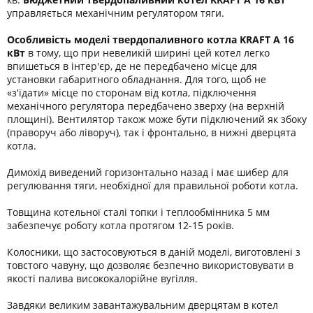
управляється механічним регулятором тяги.
Особливість моделі твердопаливного котла KRAFT A 16
кВт
в тому, що при невеликій ширині цей котел легко
впишеться в інтер'єр, де не передбачено місце для
установки габаритного обладнання. Для того, щоб не
«з'їдати» місце по сторонам від котла, підключення
механічного регулятора передбачено зверху (на верхній
площині). Вентилятор також може бути підключений як збоку
(праворуч або ліворуч), так і фронтально, в нижні дверцята
котла.
Димохід виведений горизонтально назад і має шибер для
регулювання тяги, необхідної для правильної роботи котла.
Товщина котельної сталі топки і теплообмінника 5 мм
забезпечує роботу котла протягом 12-15 років.
Колосники, що застосовуються в даній моделі, виготовлені з
товстого чавуну, що дозволяє безпечно використовувати в
якості палива висококалорійне вугілля.
Завдяки великим завантажувальним дверцятам в котел