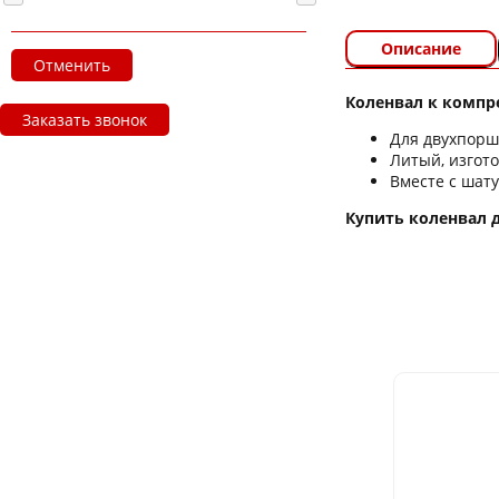
Описание
Отменить
Коленвал к компре
Заказать звонок
Для двухпорш
Литый, изгот
Вместе с шат
Купить коленвал д