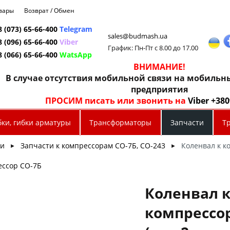
овары
Возврат / Обмен
8 (073) 65-66-400
Telegram
sales@budmash.ua
8 (096) 65-66-400
Viber
График: Пн-Пт с 8.00 до 17.00
8 (066) 65-66-400
WatsApp
ВНИМАНИЕ!
В случае отсутствия мобильной связи на мобиль
предприятия
ПРОСИМ писать или звонить на
Viber +38
бки, гибки арматуры
Трансформаторы
Запчасти
Т
ти
Запчасти к компрессорам СО-7Б, СО-243
Коленвал к к
►
►
ессор СО-7Б
Коленвал 
компрессор