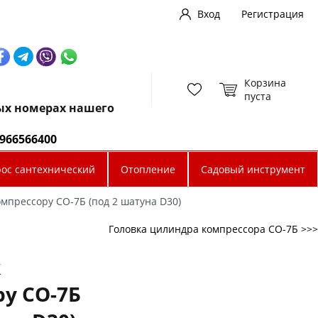
Вход
Регистрация
Корзина
пуста
ных номерах нашего
0966566400
рос сантехнический
Отопление
Садовый инструмент
омпрессору СО-7Б (под 2 шатуна D30)
Головка цилиндра компрессора СО-7Б >>>
к
у СО-7Б