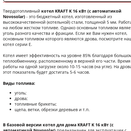
Твердотопливный
котел KRAFT K 16 кВт
(с автоматикой
Novosolar)
- это бюджетный котел, изготовленный из
высококачественной (котельной) стали, толщиной 5 мм. Работ
на любом жестком топливе. Однако основным топливом являе
уголь разного качества и фракции. Если же Вам нужен котел,
основным топливом которого являются дрова, посмотрите на
котел серии Е.
Котел имеет эффективность на уровне 85% благодаря большо
теплообменнику, расположенному в верхней его части. Время
работы на одной загрузке около 10-15 часов (на угле). На дров
этот показатель будет достигать 5-6 часов.
Виды топлива:
уголь;
дрова;
топливные брикеты;
щепа, ветки, обрезки деревьев и т.п.
В базовой версии котел для дома KRAFT K 16 кВт
(с
автоматикой Novosolar)
предназначен для эксплуатации с