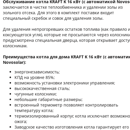
Обслуживание котла KRAFT K 16 кВт
(с автоматикой Novoso
заключается в чистке теплообменника и удалении золы из
зольного отсека. Для этого в комплект поставки входит
специальный скребок и совок для удаления золы.
Для удаления непрогоревших остатков топлива (как правило 
коксующегося угля), которые не просыпаются через колосники
предусмотрена специальная дверца, которая открывает досту
колосникам.
Преимущества котла для дома KRAFT K 16 кВт (с автомати
Novosolar):
энергонезависимость;
КПД на уровне 85%;
возможность установки электроники управления;
высококачественная сталь;
чугунные колосники;
небольшие габаритные размеры;
встроенный термометр позволяет контролировать
температуру котла;
термоизолированный корпус котла исключает возможно
ожога;
Заводское качество изготовления котла гарантирует его