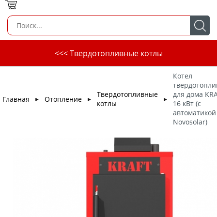
<<< Твердотопливные котлы
Котел
твердотопл
Твердотопливные
для дома KRA
Главная
Отопление
►
►
►
котлы
16 кВт (с
автоматикой
Novosolar)