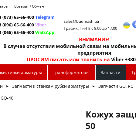
овары
Возврат / Обмен
8 (073) 65-66-400
Telegram
sales@budmash.ua
8 (096) 65-66-400
Viber
График: Пн-Пт с 8.00 до 17.00
8 (066) 65-66-400
WatsApp
ВНИМАНИЕ!
В случае отсутствия мобильной связи на мобиль
предприятия
ПРОСИМ писать или звонить на
Viber +38
бки, гибки арматуры
Трансформаторы
Запчасти
Т
ти
Запчасти к станкам рубки арматуры
Запчасти GQ, RC
►
►
 GQ-40
Кожух защ
50