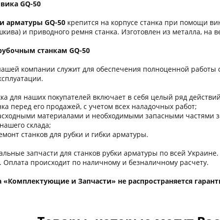
вика GQ-50
ки арматуры GQ-50
крепится на корпусе станка при помощи в
кива) и приводного ремня станка. Изготовлен из металла, на
 рубочным станкам GQ-50
нашей компании служит для обеспечения полноценной работы с
эксплуатации.
а для наших покупателей включает в себя целый ряд действий п
а перед его продажей, с учетом всех наладочных работ;
ходными материалами и необходимыми запасными частями зака
нашего склада;
онт станков для рубки и гибки арматуры.
альные запчасти для станков рубки арматуры по всей Украине.
. Оплата происходит по наличному и безналичному расчету.
а «Комплектующие и Запчасти» не распространяется гарант