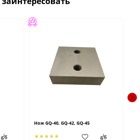
с заинтересовать
Нож GQ-40, GQ-42, GQ-45
Вк