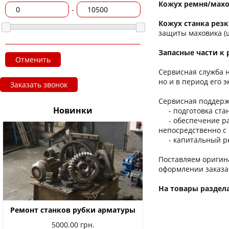
Кожух ремня/махо
-
Кожух станка рез
защиты маховика (ш
Запасные части к
Отменить
Сервисная служба 
но и в период его 
Заказать звонок
Сервисная поддержк
Новинки
- подготовка станк
- обеспечение рас
непосредственно с 
- капитальный рем
Поставляем оригин
оформлении заказа
На товары раздел
Ремонт станков рубки арматуры
5000.00
грн.