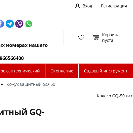
Вход
Регистрация
Корзина
пуста
ных номерах нашего
0966566400
рос сантехнический
Отопление
Садовый инструмент
Кожух защитный GQ-50
►
Колесо GQ-50 >>>
итный GQ-