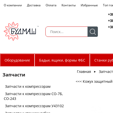
О компании
Доставка
Оплата
Контакты
Избранные
Топ т
+3
+3
+3
Оборудование
Бадьи, ящики, формы ФБС
Станки ру
Главная
Запчас
►
Запчасти
<<< Кожух защитный
Запчасти к компрессорам
Запчасти к компрессорам СО-7Б,
СО-243
Запчасти к компрессорам У43102