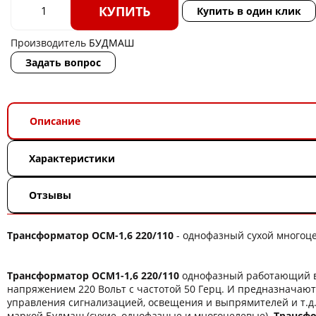
КУПИТЬ
Купить в один клик
Производитель
БУДМАШ
Задать вопрос
Описание
Характеристики
Отзывы
Трансформатор ОСМ-1,6 220/110
- однофазный сухой многоц
Трансформатор ОСМ1-1,6 220/110
однофазный работающий в
напряжением 220 Вольт с частотой 50 Герц. И предназначают
управления сигнализацией, освещения и выпрямителей и т.д
маркой Будмаш (сухие, однофазные и многоцелевые).
Трансфо