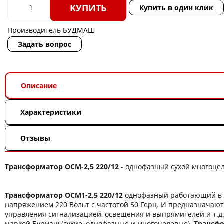
КУПИТЬ
Купить в один клик
Производитель
БУДМАШ
Задать вопрос
Описание
Характеристики
Отзывы
Трансформатор ОСМ-2,5 220/12
- однофазный сухой многоцел
Трансформатор ОСМ1-2,5 220/12
однофазный работающий в 
напряжением 220 Вольт с частотой 50 Герц. И предназначают
управления сигнализацией, освещения и выпрямителей и т.д
маркой Будмаш (сухие, однофазные и многоцелевые).
Трансфо